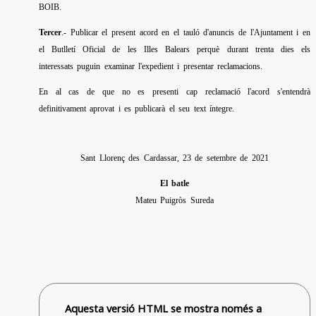
BOIB.
Tercer
.-
Publicar el present acord en el tauló d'anuncis de l'Ajuntament i en
el Butlletí Oficial de les Illes Balears perquè durant trenta dies els
interessats puguin examinar l'expedient i presentar reclamacions.
En al cas de que no es presenti cap reclamació l'acord s'entendrà
definitivament aprovat i es publicarà el seu text íntegre.
Sant Llorenç des Cardassar, 23 de setembre de 2021
El batle
Mateu Puigròs Sureda
Aquesta versió HTML se mostra només a