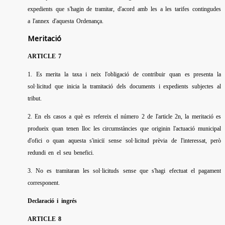
expedients que s'hagin de tramitar, d'acord amb les a les tarifes contingudes
a l'annex d'aquesta Ordenança.
Meritació
ARTICLE 7
1. Es merita la taxa i neix l'obligació de contribuir quan es presenta la
sol·licitud que inicia la tramitació dels documents i expedients subjectes al
tribut.
2. En els casos a què es refereix el número 2 de l'article 2n, la meritació es
produeix quan tenen lloc les circumstàncies que originin l'actuació municipal
d'ofici o quan aquesta s'iniciï sense sol·licitud prèvia de l'interessat, però
redundi en el seu benefici.
3. No es tramitaran les sol·licituds sense que s'hagi efectuat el pagament
corresponent.
Declaració i ingrés
ARTICLE 8