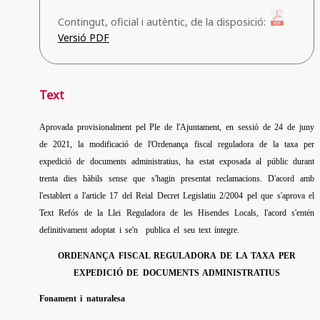
Contingut, oficial i autèntic, de la disposició:
Versió PDF
Text
Aprovada provisionalment pel Ple de l'Ajuntament, en sessió de 24 de juny
de 2021, la modificació de l'Ordenança fiscal reguladora de la taxa per
expedició de documents adminis­tratius, ha estat exposada al públic durant
trenta dies hàbils sense que s'hagin presentat reclamacions. D'acord amb
l'establert a l'article 17 del Reial Decret Legislatiu 2/2004 pel que s'aprova el
Text Refós de la Llei Reguladora de les Hisendes Locals, l'acord s'entén
definitivament adoptat i se'n publica el seu text íntegre.
ORDENANÇA FISCAL REGULADORA DE LA TAXA PER
EXPEDICIÓ DE DOCU­MENTS ADMINISTRA­TIUS
Fonament i naturalesa