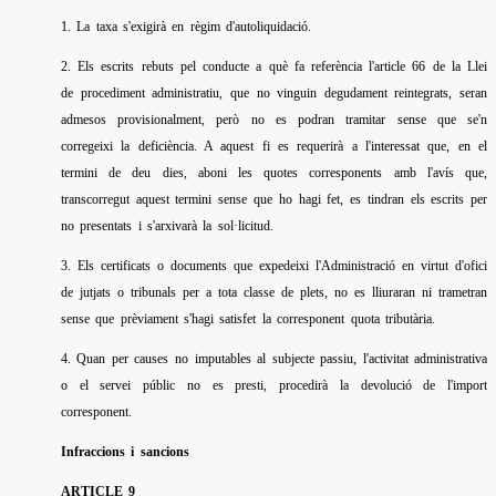
1. La taxa s'exigirà en règim d'autoliquidació.
2. Els escrits rebuts pel conducte a què fa referència l'arti­cle 66 de la Llei
de procediment administra­tiu, que no vinguin degudament rein­tegrats, seran
admesos provisional­ment, però no es podran tramitar sense que se'n
corregeixi la deficiència. A aquest fi es requerirà a l'interessat que, en el
termini de deu dies, aboni les quotes correspo­nents amb l'avís que,
transcorre­gut aquest termini sense que ho hagi fet, es tindran els escrits per
no presen­tats i s'arxivarà la sol·licitud.
3. Els certificats o documents que expedeixi l'Admi­nis­tració en virtut d'ofici
de jutjats o tribunals per a tota classe de plets, no es lliuraran ni trametran
sense que prèvia­ment s'hagi satisfet la corresponent quota tributària.
4. Quan per causes no imputables al subjecte passiu, l'activitat administrativa
o el servei públic no es presti, procedirà la devolució de l'import
corresponent.
Infraccions i sancions
ARTICLE 9