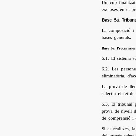
Un cop finalitzat
excloses en el pr
Base 5a. Tribuna
La composició i 
bases generals.
Base 6a. Procés selec
6.1. El sistema s
6.2. Les person
eliminatòria, d'a
La prova de llen
selectiu el fet de
6.3. El tribunal
prova de nivell d
de comprensió i e
Si es realitzés, 
del procés selecti