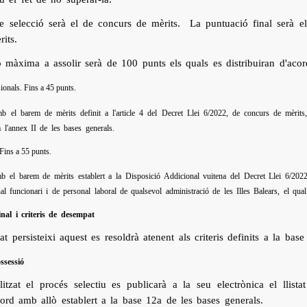
de selecció serà el de concurs de mèrits. La puntuació final serà e
its.
 màxima a assolir serà de 100 punts els quals es distribuiran d'acor
ionals. Fins a 45 punts.
b el barem de mèrits definit a l'article 4 del Decret Llei 6/2022, de concurs de mèrits
a l'annex II de les bases generals.
 Fins a 55 punts.
b el barem de mèrits establert a la Disposició Addicional vuitena del Decret Llei 6/202
al funcionari i de personal laboral de qualsevol administració de les Illes Balears, el qual
nal i criteris de desempat
t persisteixi aquest es resoldrà atenent als criteris definits a la bas
ssessió
itzat el procés selectiu es publicarà a la seu electrònica el llist
rd amb allò establert a la base 12a de les bases generals.