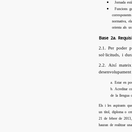
Jornada est
Funcions g
corresponents
normativa, el
orienta als us
Base 2a. Requisi
2.1. Per poder p
sol·licituds, i d
2.2. Així mateix
desenvolupament d
a. Estar en po
b. Acreditar c
de la llengua 
Els i les aspirants qu
un títol, diploma o ce
21 de febrer de 2013, 
hauran de realitzar una