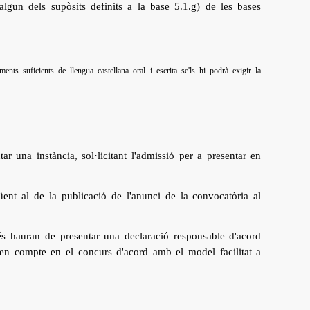
gun dels supòsits definits a la base 5.1.g) de les bases
ts suficients de llengua castellana oral i escrita se'ls hi podrà exigir la
r una instància, sol·licitant l'admissió per a presentar en
güent al de la publicació de l'anunci de la convocatòria al
és hauran de presentar una declaració responsable d'acord
r en compte en el concurs d'acord amb el model facilitat a