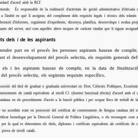
àndard d'acord amb la RLT
enerals:
És responsable de la realització d'activitats de gestió administrativa d'elevada 
 a l'àmbit en què li assignin; del compliment dels requisits legals i tècnics dels tràmit
aboració d'informes, seguiment d'expedients; dissenya, planifica, desenvolupa i avalua proje
uaris del servei, així com aquelles altres tasques de caràcter similar que li siguin assigna
ts dels i de les aspirants
rendre part en el procés les persones aspirants hauran de complir, 
urant el desenvolupament del procés selectiu, els requisits generals de
 els i les aspirants hauran de complir, en la data de finalització
el procés selectiu, els següents requisits específics.
ssessió del títol de graduat o graduada universitari en Dret, Ciències Polítiques, Econòmiq
oneixements de català equivalents al nivell C1 (domini funcional efectiu) d'acord amb el
catalana en els procediments d'accés a la funció pública i per ocupar llocs de treball de 
e no acreditin estar en possessió del certificat de coneixements de llengua catalana del 
rtificat homologat per la Direcció General de Política Lingüística, o els reconeguts com a
per la qual es determinen els títols, diplomes i certificats equivalents als certificats d
 prova de nivell català.