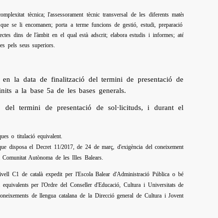
complexitat tècnica; l'assessorament tècnic transversal de les diferents matèries
s que se li encomanen; porta a terme funcions de gestió, estudi, preparació de
ctes dins de l'àmbit en el qual està adscrit; elabora estudis i informes; atén i
des pels seus superiors.
en la data de finalització del termini de presentació de
finits a la base 5a de les bases generals.
 del termini de presentació de sol·licituds, i durant el
ues o titulació equivalent.
 que disposa el Decret 11/2017, de 24 de març, d'exigència del coneixement
la Comunitat Autònoma de les Illes Balears.
nivell C1 de català expedit per l'Escola Balear d'Administració Pública o bé
 equivalents per l'Ordre del Conseller d'Educació, Cultura i Universitats de
e coneixements de llengua catalana de la Direcció general de Cultura i Jovent