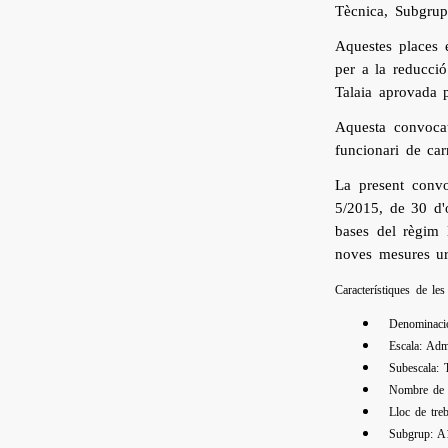
Tècnica, Subgrup
Aquestes places 
per a la reducció
Talaia aprovada 
Aquesta convocat
funcionari de car
La present convo
5/2015, de 30 d'o
bases del règim 
noves mesures urg
Característiques de les
Denominaci
Escala: Adm
Subesc
Nombre de 
Lloc de tre
Subgrup: A