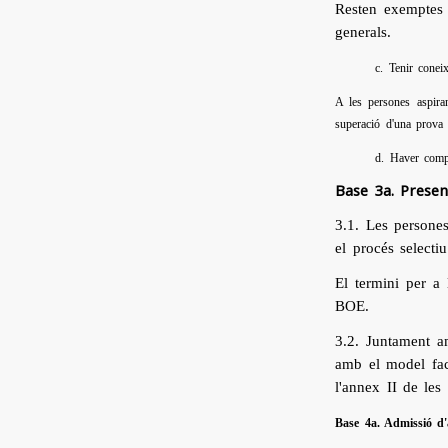
Resten exemptes 
generals.
c. Tenir conei
A les persones aspiran
superació d'una prova
d. Haver compl
Base 3a. Present
3.1. Les persones
el procés selectiu
El termini per a 
BOE.
3.2. Juntament a
amb el model faci
l'annex II de les
Base 4a. Admissió d'