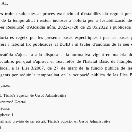
 A1.
es troben subjectes al procés excepcional d'estabilització regulat p
 de la temporalitat i resten incloses a l'oferta per a l'estabilitzaci
per Resolució d'Alcaldia núm. 2022-1728 de 25.05.2022 i publicad
òria es regeix per les presents bases específiques i per les bases g
rera i laboral fix publicades al BOIB i al tauler d'anuncis de la seu 
catòria s'ajusta a allò disposat a la normativa vigent en matèria d
ctubre, pel qual s'aprova el Text refós de l'Estatut Bàsic de l'Emplea
local, a la Llei 3/2007, de 27 de març de la funció pública de les
ents per reduir la temporalitat en la ocupació pública de les Illes Ba
 places:
ó: Tècnic/a Superior de Gestió Administrativa
inistració General.
ala: Tècnica
places: 1
ball amb previsió de ser adscrit: Tècnic/a Superior en Gestió Administrativa
1