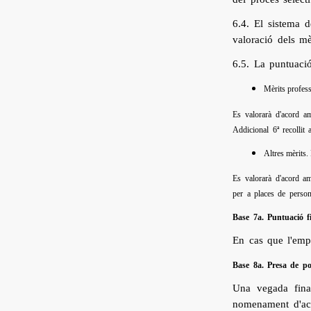
6.4. El sistema 
valoració dels mèr
6.5. La puntuació
Mèrits profess
Es valorarà d'acord am
Addicional 6ª recollit 
Altres mèrits.
Es valorarà d'acord am
per a places de person
Base 7a. Puntuació fi
En cas que l'empa
Base 8a. Presa de po
Una vegada final
nomenament d'aco