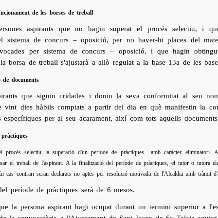
uncionament de les borses de treball
rsones aspirants que no hagin superat el procés selectiu, i que
pel sistema de concurs – oposició, per no haver-hi places del matei
onvocades per sistema de concurs – oposició, i que hagin obting
a borsa de treball s'ajustarà a allò regulat a la base 13a de les base
ió de documents
pirants que siguin cridades i donin la seva conformitat al seu n
 vint dies hàbils comptats a partir del dia en què manifestin la con
s específiques per al seu acarament, així com tots aquells documents
 pràctiques
l procés selectiu la superació d'un període de pràctiques amb caràcter eliminatori. A
ar el treball de l'aspirant. A la finalització del període de pràctiques, el tutor o tutora e
En cas contrari seran declarats no aptes per resolució motivada de l'Alcaldia amb tràmit d
del període de pràctiques serà de 6 mesos.
que la persona aspirant hagi ocupat durant un termini superior a l'e