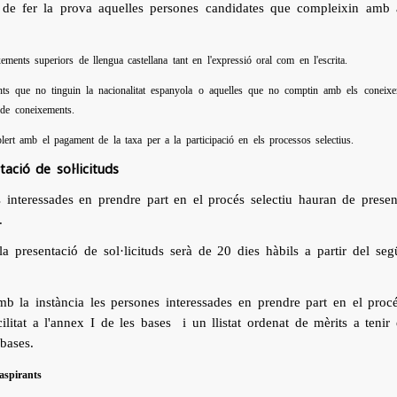
de fer la prova aquelles persones candidates que compleixin amb al
xements superiors de llengua castellana tant en l'expressió oral com en l'escrita.
ts que no tinguin la nacionalitat espanyola o aquelles que no comptin amb els coneixemen
 de coneixements.
ert amb el pagament de la taxa per a la participació en els processos selectius.
ació de sol·licituds
 interessades en prendre part en el procés selectiu hauran de presenta
.
la presentació de sol·licituds serà de 20 dies hàbils a partir del se
mb la instància les persones interessades en prendre part en el proc
litat a l'annex I de les bases i un llistat ordenat de mèrits a teni
 bases.
aspirants