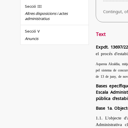
Secció III
Contingut, ofi
Altres disposicions i actes
administratius
Secció V
Text
Anuncis
Expdt. 13697/2
el procés d'estabi
Aquesta Alcaldia, mitj
pel sistema de concurs
de 13 de juny, de nove
Bases epecífiqu
Escala Administ
pública d'estabi
Base 1a. Objecte
1.1. L'objecte d
Administrativa c