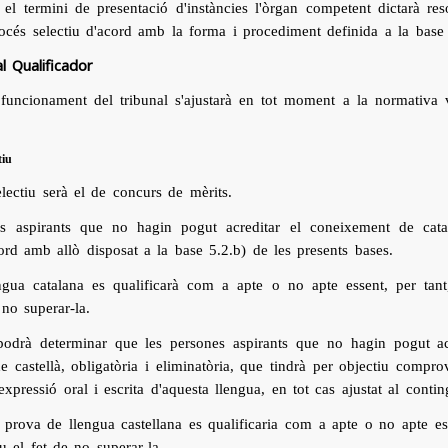
 el termini de presentació d'instàncies l'òrgan competent dictarà re
océs selectiu d'acord amb la forma i procediment definida a la base 
l Qualificador
funcionament del tribunal s'ajustarà en tot moment a la normativa vi
tiu
electiu serà el de concurs de mèrits.
es aspirants que no hagin pogut acreditar el coneixement de cata
cord amb allò disposat a la base 5.2.b) de les presents bases.
gua catalana es qualificarà com a apte o no apte essent, per tant, 
 no superar-la.
 podrà determinar que les persones aspirants que no hagin pogut a
e castellà, obligatòria i eliminatòria, que tindrà per objectiu compr
xpressió oral i escrita d'aquesta llengua, en tot cas ajustat al contin
la prova de llengua castellana es qualificaria com a apte o no apte ess
u el fet de no superar-la.