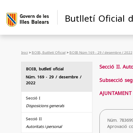
Butlletí Oficial 
Inici
>
BOIB, Butlletí Oficial
>
BOIB Núm 169 - 29 / desembre / 2022
Secció II. Aut
BOIB, butlletí oficial
Núm. 169
- 29 / desembre /
Subsecció seg
2022
AJUNTAMENT 
Secció I
Disposicions generals
Secció II
Núm. 78369
Aprovació co
Autoritats i personal