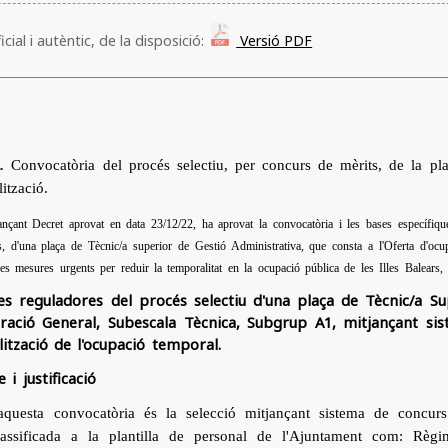
cial i autèntic, de la disposició:
Versió PDF
2
. Convocatòria del procés selectiu, per concurs de mèrits, de la pla
lització.
ançant Decret aprovat en data 23/12/22, ha aprovat la convocatòria i les bases específique
, d'una plaça de Tècnic/a superior de Gestió Administrativa, que consta a l'Oferta d'ocup
s mesures urgents per reduir la temporalitat en la ocupació pública de les Illes Balears
es reguladores del procés selectiu d'una plaça de Tècnic/a Su
ració General, Subescala Tècnica, Subgrup A1, mitjançant si
lització de l'ocupació temporal.
 i justificació
'aquesta convocatòria és la selecció mitjançant sistema de concu
lassificada a la plantilla de personal de l'Ajuntament com: Règi