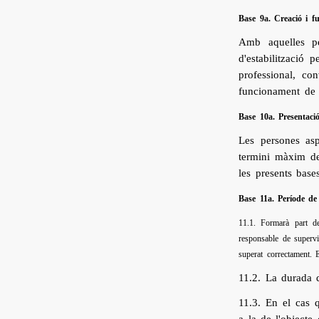
Base 9a. Creació i f
Amb aquelles pe
d'estabilització 
professional, c
funcionament de l
Base 10a. Presentac
Les persones as
termini màxim de
les presents base
Base 11a. Període de
11.1. Formarà part de
responsable de supervis
superat correctament. 
11.2. La durada 
11.3. En el cas 