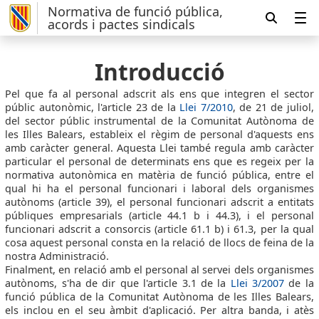
Normativa de funció pública,
acords i pactes sindicals
Introducció
Pel que fa al personal adscrit als ens que integren el sector
públic autonòmic, l'article 23 de la
Llei 7/2010
, de 21 de juliol,
del sector públic instrumental de la Comunitat Autònoma de
les Illes Balears, estableix el règim de personal d'aquests ens
amb caràcter general. Aquesta Llei també regula amb caràcter
particular el personal de determinats ens que es regeix per la
normativa autonòmica en matèria de funció pública, entre el
qual hi ha el personal funcionari i laboral dels organismes
autònoms (article 39), el personal funcionari adscrit a entitats
públiques empresarials (article 44.1 b i 44.3), i el personal
funcionari adscrit a consorcis (article 61.1 b) i 61.3, per la qual
cosa aquest personal consta en la relació de llocs de feina de la
nostra Administració.
Finalment, en relació amb el personal al servei dels organismes
autònoms, s'ha de dir que l'article 3.1 de la
Llei 3/2007
de la
funció pública de la Comunitat Autònoma de les Illes Balears,
els inclou en el seu àmbit d'aplicació. Per altra banda, i atès