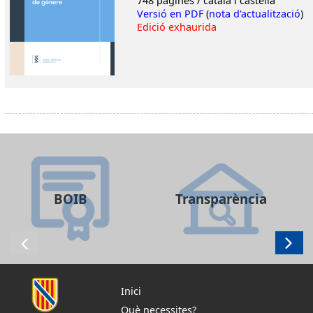
748 pàgines / catalá i castellà
Versió en PDF
(
nota d'actualització
)
Edició exhaurida
BOIB
Transparència
Inici
Què necessites?