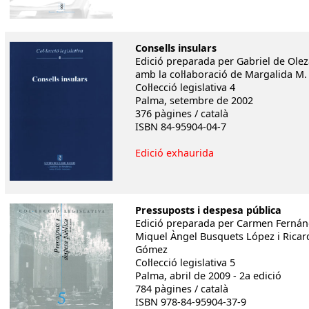
C
onsells insulars
Edició preparada per Gabriel de Olez
amb la col·laboració de Margalida M.
Col·lecció legislativa 4
Palma, setembre de 2002
376 pàgines / català
ISBN 84-95904-04-7
Edició exhaurida
Pressuposts i despesa pública
Edició preparada per Carmen Fernán
Miquel Àngel Busquets López i Ricar
Gómez
Col·lecció legislativa 5
Palma, abril de 2009 - 2a edició
784 pàgines / català
ISBN 978-84-95904-37-9