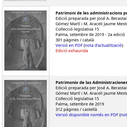
Patrimoni de les administracions p
Edició preparada per José A. Berastai
Gómez Martí i M. Araceli Jaume Mest
Col·lecció legislativa 15
Palma, setembre de 2019 - 2a edició
301 pàgines / català
Versió en PDF
(
nota d'actualització
)
Edició exhaurida
Patrimonio de las Administraciones
Edició preparada per José A. Berastai
Gómez Martí i M. Araceli Jaume Mest
Col·lecció legislativa 15
Palma, setembre de 2019
312 pàgines / castellà
Versió disponible només en PDF
(
not