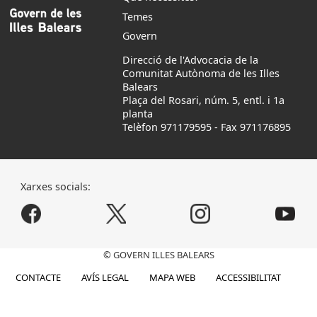
Temes
Govern
Direcció de l'Advocacia de la
Comunitat Autònoma de les Illes
Balears
Plaça del Rosari, núm. 5, entl. i 1a
planta
Telèfon 971179595
-
Fax 971176895
Xarxes socials:
© GOVERN ILLES BALEARS
CONTACTE
AVÍS LEGAL
MAPA WEB
ACCESSIBILITAT