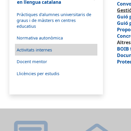
en llengua catalana
Convo
Gestió
Pràctiques d'alumnes universitaris de
Guió 
graus i de màsters en centres
Guió 
educatius
Propo
Concr
Normativa autonòmica
Altre
BOIB 
Activitats internes
Docum
Prote
Docent mentor
Llicències per estudis