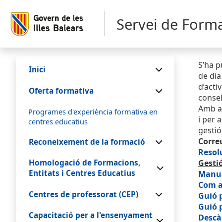
Servei de Form
S’ha p
Inici
de dia
d’acti
Oferta formativa
consel
Amb aq
Programes d'experiència formativa en
i per 
centres educatius
gestió
Corre
Reconeixement de la formació
Resolu
Gestió
Homologació de Formacions,
Entitats i Centres Educatius
Manua
Com a
Centres de professorat (CEP)
Guió p
Guió 
Capacitació per a l'ensenyament
Descàr