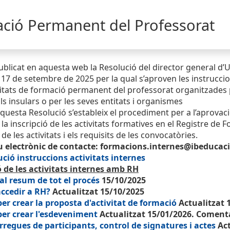
ació Permanent del Professorat
ublicat en aquesta web la Resolució del director general d’
 17 de setembre de 2025 per la qual s’aproven les instruccions 
vitats de formació permanent del professorat organitzades pe
ls insulars o per les seves entitats i organismes
uesta Resolució s’estableix el procediment per a l’aprovac
a la inscripció de les activitats formatives en el Registre de 
 de les activitats i els requisits de les convocatòries.
u electrònic de contacte: formacions.internes@ibeducac
ció instruccions activitats internes
 de les activitats internes amb RH
l resum de tot el procés
15/10/2025
ccedir a RH?
Actualitzat 15/10/2025
er crear la proposta d'activitat de formació
Actualitzat 
per crear l'esdeveniment
Actualitzat 15/01/2026. Coment
regues de participants, control de signatures i actes
Act