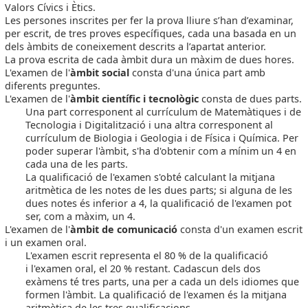
Valors Cívics i Ètics.
Les persones inscrites per fer la prova lliure s’han d’examinar,
per escrit, de tres proves específiques, cada una basada en un
dels àmbits de coneixement descrits a l’apartat anterior.
La prova escrita de cada àmbit dura un màxim de dues hores.
L'examen de l'
àmbit social
consta d'una única part amb
diferents preguntes.
L'examen de l'
àmbit científic i tecnològic
consta de dues parts.
Una part corresponent al currículum de Matemàtiques i de
Tecnologia i Digitalització i una altra corresponent al
currículum de Biologia i Geologia i de Física i Química. Per
poder superar l'àmbit, s'ha d'obtenir com a mínim un 4 en
cada una de les parts.
La qualificació de l'examen s'obté calculant la mitjana
aritmètica de les notes de les dues parts; si alguna de les
dues notes és inferior a 4, la qualificació de l'examen pot
ser, com a màxim, un 4.
L'examen de l'
àmbit de comunicació
consta d'un examen escrit
i un examen oral.
L'examen escrit representa el 80 % de la qualificació
i l'examen oral, el 20 % restant. Cadascun dels dos
exàmens té tres parts, una per a cada un dels idiomes que
formen l'àmbit. La qualificació de l'examen és la mitjana
aritmètica de les tres qualificacions.