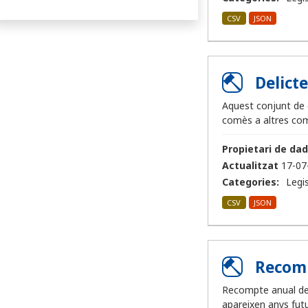
CSV
JSON
Delict
Aquest conjunt de 
comès a altres com
Propietari de dad
Actualitzat
17-07
Categories:
Legis
CSV
JSON
Recomp
Recompte anual de 
apareixen anys futu