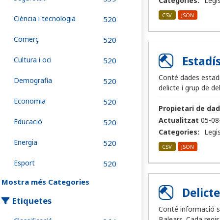
Categories:
Legis
CSV
JSON
Ciència i tecnologia
520
Comerç
520
Estadí
Cultura i oci
520
Conté dades estadí
Demografia
520
delicte i grup de del
Economia
520
Propietari de dad
Actualitzat
05-08
Educació
520
Categories:
Legis
Energia
520
CSV
JSON
Esport
520
Mostra més Categories
Delict
Etiquetes
Conté informació s
Balears. Cada regis