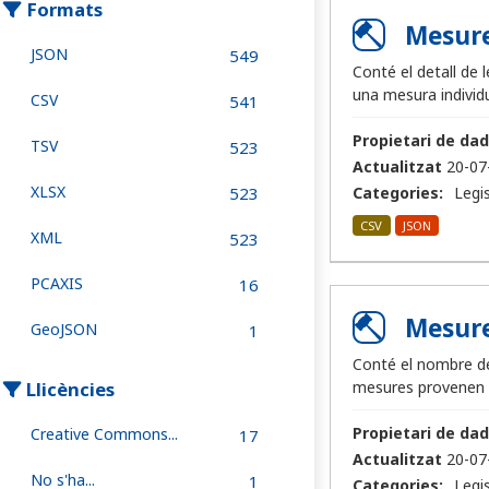
Formats
Mesure
JSON
549
Conté el detall de 
una mesura individua
CSV
541
Propietari de dad
TSV
523
Actualitzat
20-07
XLSX
523
Categories:
Legis
CSV
JSON
XML
523
PCAXIS
16
Mesure
GeoJSON
1
Conté el nombre de
Llicències
mesures provenen d
Propietari de dad
Creative Commons...
17
Actualitzat
20-07
No s'ha...
1
Categories:
Legis