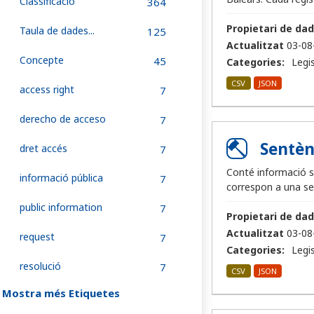
Classificació
364
Propietari de dad
Taula de dades...
125
Actualitzat
03-08
Concepte
45
Categories:
Legis
CSV
JSON
access right
7
derecho de acceso
7
Sentèn
dret accés
7
Conté informació so
informació pública
7
correspon a una sent
public information
7
Propietari de dad
Actualitzat
03-08
request
7
Categories:
Legis
resolució
7
CSV
JSON
Mostra més Etiquetes