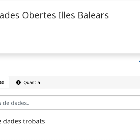
ades Obertes Illes Balears
es
Quant a
e dades trobats