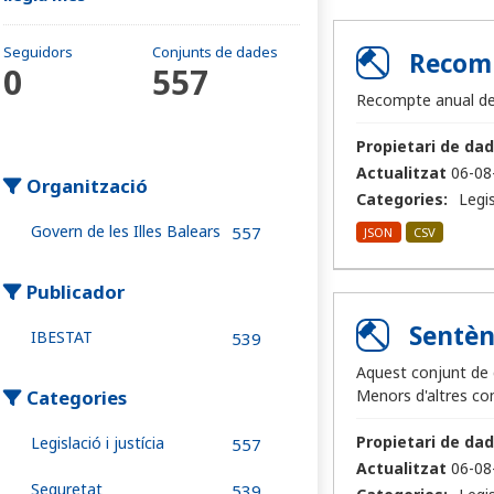
Seguidors
Conjunts de dades
Recomp
0
557
Recompte anual de 
Propietari de dad
Actualitzat
06-08
Organització
Categories:
Legis
Govern de les Illes Balears
557
JSON
CSV
Publicador
Sentèn
IBESTAT
539
Aquest conjunt de d
Categories
Menors d'altres co
Propietari de dad
Legislació i justícia
557
Actualitzat
06-08
Seguretat
539