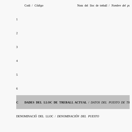
Codi /
Código
Nom del lloc de treball /
Nombre del pues
1
2
3
4
5
6
C
DADES DEL LLOC DE TREBALL ACTUAL /
DATOS DEL PUESTO DE TRA
DENOMINACIÓ DEL LLOC /
DENOMINACIÓN DEL PUESTO