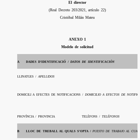
El
director
(Real Decreto 203/2021, artículo 22)
Cristóbal Milán Mateu
ANEXO 1
Modelo de solicitud
A
DADES D'IDENTIFICACIÓ /
DATOS DE IDENTIFICACIÓN
LLINATGES /
APELLIDOS
DOMICILI A EFECTES DE NOTIFICACIONS /
DOMICILIO A EFECTOS DE NOTIFIC
PROVÍNCIA / PROVINCIA
TELÈFONS /
TELÉFONOS
B
LLOC DE TREBALL AL QUALS S'OPTA /
PUESTO DE TRABAJO AL CUAL