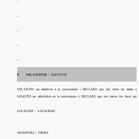
•
•
•
•
•
E
SOL·LICITUD /
SOLICITUD
SOL·LICITO ser admès/sa a la convocatòria i DECLARO que són certes les dades que co
SOLICITO ser admitido/a en la convocatoria y DECLARO que son ciertos los datos que con
LOCALITAT /
LOCALIDAD
SIGNATURA / FIRMA