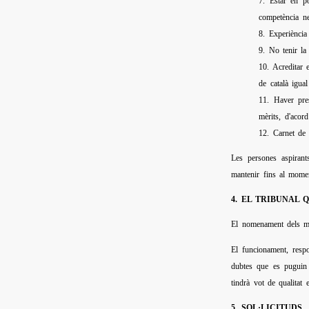
7. Estar en po
competència nec
8. Experiència
9. No tenir la
10. Acreditar 
de català igual
11. Haver pres
mèrits, d'acor
12. Carnet de
Les persones aspirants
mantenir fins al momen
4. EL TRIBUNAL 
El nomenament dels mem
El funcionament, respo
dubtes que es puguin 
tindrà vot de qualitat 
5. SOL·LICITUDS