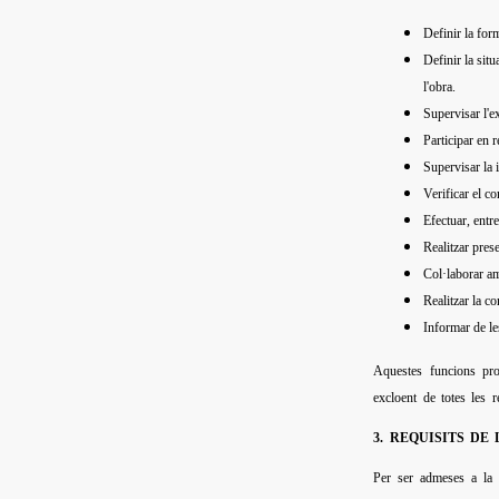
Definir la form
Definir la situ
l'obra.
Supervisar l'ex
Participar en r
Supervisar la i
Verificar el c
Efectuar, entr
Realitzar pres
Col·laborar am
Realitzar la c
Informar de les
Aquestes funcions proc
excloent de totes les r
3. REQUISITS DE
Per ser admeses a la r