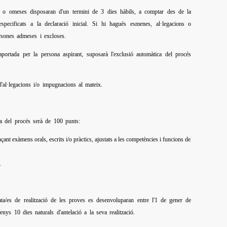
s o omeses disposaran d'un termini de 3 dies hàbils, a comptar des de la
specificats a la declaració inicial. Si hi hagués esmenes, al·legacions o
ersones admeses i excloses.
ortada per la persona aspirant, suposarà l'exclusió automàtica del procés
d'al·legacions i/o impugnacions al mateix.
ma del procés serà de 100 punts:
ant exàmens orals, escrits i/o pràctics, ajustats a les competències i funcions del
.
ata/es de realització de les proves es desenvoluparan entre l'1 de gener de
 10 dies naturals d'antelació a la seva realització.