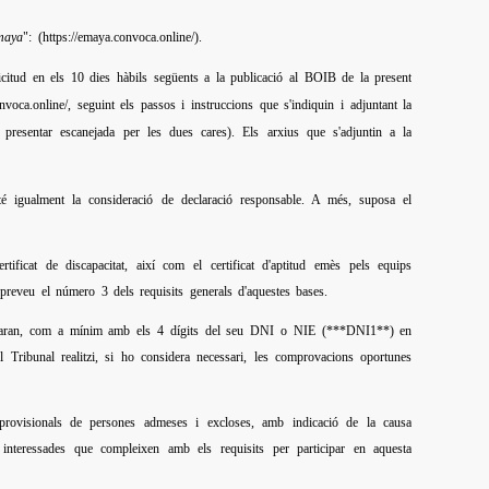
maya
": (https://emaya.convoca.online/).
·licitud en els 10 dies hàbils següents a la publicació al BOIB de la present
oca.online/, seguint els passos i instruccions que s'indiquin i adjuntant la
presentar escanejada per les dues cares). Els arxius que s'adjuntin a la
e té igualment la consideració de declaració responsable. A més, suposa el
ficat de discapacitat, així com el certificat d'aptitud emès pels equips
 preveu el número 3 dels requisits generals d'aquestes bases.
 constaran, com a mínim amb els 4 dígits del seu DNI o NIE (***DNI1**) en
l Tribunal realitzi, si ho considera necessari, les comprovacions oportunes
es provisionals de persones admeses i excloses, amb indicació de la causa
interessades que compleixen amb els requisits per participar en aquesta