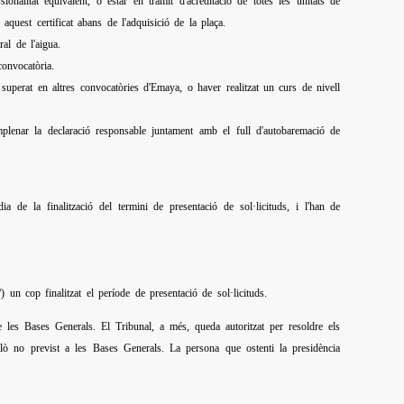
ionalitat equivalent, o estar en tràmit d'acreditació de totes les unitats de
aquest certificat abans de l'adquisició de la plaça.
al de l'aigua.
convocatòria.
 superat en altres convocatòries d'Emaya, o haver realitzat un curs de nivell
mplenar la declaració responsable juntament amb el full d'autobaremació de
 de la finalització del termini de presentació de sol·licituds, i l'han de
n cop finalitzat el període de presentació de sol·licituds.
de les Bases Generals. El Tribunal, a més, queda autoritzat per resoldre els
llò no previst a les Bases Generals. La persona que ostenti la presidència