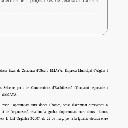
cobertura de 2 plaçes fixes de zelador/a d'obra a
es places fixes de Zelador/a d'Obra a EMAYA, Empresa Municipal d'Aigües i
s Selectius per a les Convocatòries d'Estabilització d'Ocupació negociades i
web d'EMAYA.
tracte i oportunitats entre dones i homes, sense discriminar directament o
i de l'organització, establint la igualtat d'oportunitats entre dones i homes
leix la Llei Orgànica 3/2007, de 22 de març, per a la igualtat efectiva entre