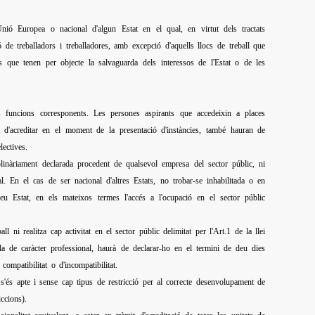
Unió Europea o nacional d'algun Estat en el qual, en virtut dels tractats
ió de treballadors i treballadores, amb excepció d'aquells llocs de treball que
s que tenen per objecte la salvaguarda dels interessos de l'Estat o de les
les funcions corresponents. Les persones aspirants que accedeixin a places
 d'acreditar en el moment de la presentació d'instàncies, també hauran de
ectives.
plinàriament declarada procedent de qualsevol empresa del sector públic, ni
l. En el cas de ser nacional d'altres Estats, no trobar-se inhabilitada o en
seu Estat, en els mateixos termes l'accés a l'ocupació en el sector públic
 ni realitza cap activitat en el sector públic delimitat per l'Art.1 de la llei
 la de caràcter professional, haurà de declarar-ho en el termini de deu dies
compatibilitat o d'incompatibilitat.
s'és apte i sense cap tipus de restricció per al correcte desenvolupament de
ccions).