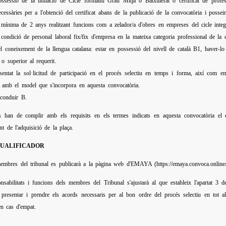
ssessió de la titulació de Cicle formatiu Grau Mitjà o Batxillerat o certificat de profess
essàries per a l'obtenció del certificat abans de la publicació de la convocatòria i posseir 
 mínima de 2 anys realitzant funcions com a zelador/a d'obres en empreses del cicle integr
 condició de personal laboral fix/fix d'empresa en la mateixa categoria professional de la 
el coneixement de la llengua catalana: estar en possessió del nivell de català B1, haver-lo
 o superior al requerit.
entat la sol·licitud de participació en el procés selectiu en temps i forma, així com e
d amb el model que s'incorpora en aquesta convocatòria.
 conduir B.
 han de complir amb els requisits en els termes indicats en aquesta convocatòria el dia
t de l'adquisició de la plaça.
QUALIFICADOR
bres del tribunal es publicarà a la pàgina web d'EMAYA (https://emaya.convoca.online/) u
nsabilitats i funcions dels membres del Tribunal s'ajustarà al que estableix l'apartat 3 
presentar i prendre els acords necessaris per al bon ordre del procés selectiu en tot a
en cas d'empat.