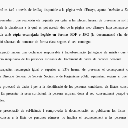
pció es farà a través de l'enllaç disponible a la pàgina web d'Emaya, apartat "
treballa a E
eressades i que reuneixin els requisits per optar a les places, hauran de presentar la sol
 de la plataforma a la qual es pot accedir des de la pàgina web d'Emaya https://emaya.conv
tada amb
còpia escanejada llegible en format PDF o JPG
(la documentació s'ha de 
pació s'hauran de nomenar de forma clara segons el seu contingut.
ticipació inclou una declaració responsable i l'autobaremació (al·legació de mèrits) qu
ació inequívoca de les persones aspirants del tractament de dades de caràcter personal.
apacitat reconeguda igual o superior al 33% hauran de presentar el corresponent certi
la Direcció General de Serveis Socials, o de l'organisme públic equivalent, segons el que
de protecció de dades i per a la identificació de les persones candidates, els llistats
. En presentar la seva sol·licitud, la persona aspirant dona el seu consentiment perquè e
des.
 de presentació de sol·licituds i comprovada la documentació, es publicaran les llist
 constar a la llista de persones admeses no implica el reconeixement a les persones 