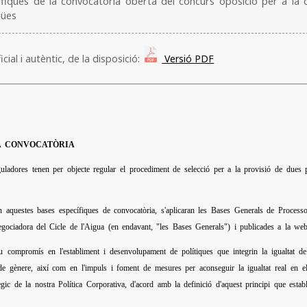
fiques de la convocatòria oberta del concurs oposició per a la 
gües
cial i autèntic, de la disposició:
Versió PDF
LA CONVOCATÒRIA
guladores tenen per objecte regular el procediment de selecció per a la provisió de du
n aquestes bases específiques de convocatòria, s'aplicaran les Bases Generals de Processo
negociadora del Cicle de l'Aigua (en endavant, "les Bases Generals") i publicades a la 
compromís en l'establiment i desenvolupament de polítiques que integrin la igualtat de 
de gènere, així com en l'impuls i foment de mesures per aconseguir la igualtat real en el s
ègic de la nostra Política Corporativa, d'acord amb la definició d'aquest principi que estab