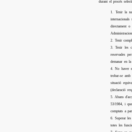
durant el procés selec
1. Tenir la na
internacionals 
directament o 
Administracion
2. Tenir compl
3. Tenir les c
reservades per
demanar en la 
4. No haver es
trobar-se amb 
situació equiv
(declaració res
5. Abans d'acce
53/1984, i que
comptats a part
6. Superar les
totes les func