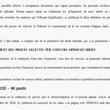
 possible defecte o acompanyar documents que siguin preceptius, les persones exclose
ció indicada. Durant aquest tràmit no s'admetran les al·legacions de nous mèrits no e
da revisades les mateixes pel Tribunal Qualificador, es publicarà la llista definitiva de p
t del procés de selecció el Tribunal té coneixement de la no veracitat d'alguna dada ap
de 3 dies hàbils, a comptar des de la publicació del llistat definitiu, per a la presentació 
MENT DEL PROCÉS SELECTIU PER CONCURS OPOSICIÓ OBERT.
nsisteix en la realització d'una fase d'oposició i una fase de concurs, la puntuació màxi
spondran a la fase d'oposició: proves de coneixements teoricopràctics, que s'avaluaran bé mitjanç
spondran a la fase de concurs mèrits: puntuació relativa a la formació i experiència professional
ICIÓ - 60 punts
starà en la realització de proves que es desenvoluparan en el present apartat. La/Les d
bre de 2024. Es publicarà la concreció de les dates a la pàgina web d'EMAYA amb almenys