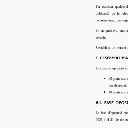
Per esmenar qualsevol
publicació de la rela
reclamacions, una vega
Si en qualsevol momen
selectiu
S'estableix un termini 
6. DESENVOLUPA
El concurs oposició co
60 punts corre
lloc de treball.
40 punts corre
6.1. FASE OPOS
La fase d'oposició con
2023 i el 31 de desem