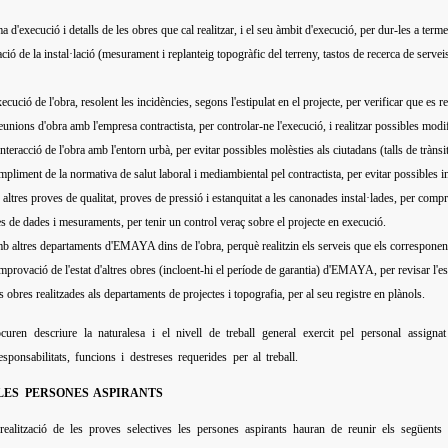
a d'execució i detalls de les obres que cal realitzar, i el seu àmbit d'execució, per dur-les a term
ació de la instal·lació (mesurament i replanteig topogràfic del terreny, tastos de recerca de servei
ecució de l'obra, resolent les incidències, segons l'estipulat en el projecte, per verificar que es r
eunions d'obra amb l'empresa contractista, per controlar-ne l'execució, i realitzar possibles modifi
nteracció de l'obra amb l'entorn urbà, per evitar possibles molèsties als ciutadans (talls de trànsit,
ompliment de la normativa de salut laboral i mediambiental pel contractista, per evitar possibles i
e altres proves de qualitat, proves de pressió i estanquitat a les canonades instal·lades, per com
es de dades i mesuraments, per tenir un control veraç sobre el projecte en execució.
b altres departaments d'EMAYA dins de l'obra, perquè realitzin els serveis que els correspone
omprovació de l'estat d'altres obres (incloent-hi el període de garantia) d'EMAYA, per revisar l'e
 obres realitzades als departaments de projectes i topografia, per al seu registre en plànols.
uren descriure la naturalesa i el nivell de treball general exercit pel personal assigna
esponsabilitats, funcions i destreses requerides per al treball.
 LES PERSONES ASPIRANTS
ealització de les proves selectives les persones aspirants hauran de reunir els següents re