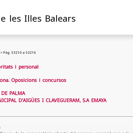
de les Illes Balears
> Pàg. 53210 a 53216
oritats i personal
ona. Oposicions i concursos
 DE PALMA
CIPAL D'AIGÜES I CLAVEGUERAM, S.A EMAYA
5