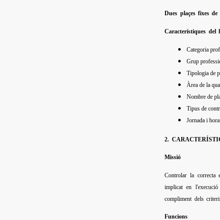
Dues plaçes fixes de 
Característiques del l
Categoria prof
Grup professio
Tipologia de
Àrea de la qua
Nombre de plac
Tipus de contr
Jornada i hora
2. CARACTERÍSTI
Missió
Controlar la correcta
implicat en l'execució
compliment dels criteri
Funcions