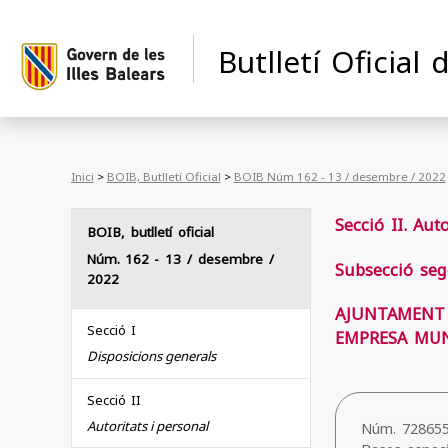
Butlletí Oficial 
Inici
>
BOIB, Butlletí Oficial
>
BOIB Núm 162 - 13 / desembre / 2022
Secció II. Aut
BOIB, butlletí oficial
Núm. 162
- 13 / desembre /
Subsecció seg
2022
AJUNTAMENT
Secció I
EMPRESA MUNI
Disposicions generals
Secció II
Autoritats i personal
Núm. 72865