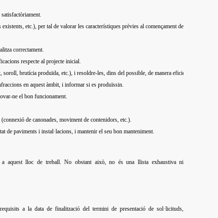
e satisfactòriament.
s existents, etc.), per tal de valorar les característiques prèvies al començament de
ealitza correctament.
cacions respecte al projecte inicial.
 soroll, brutícia produïda, etc.), i resoldre-les, dins del possible, de manera eficient.
nfraccions en aquest àmbit, i informar si es produïssin.
provar-ne el bon funcionament.
n (connexió de canonades, moviment de contenidors, etc.).
stat de paviments i instal·lacions, i mantenir el seu bon manteniment.
t a aquest lloc de treball. No obstant això, no és una llista exhaustiva ni
quisits a la data de finalització del termini de presentació de sol·licituds,