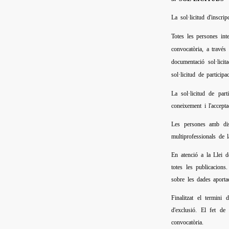
La sol·licitud d'inscri
Totes les persones int
convocatòria, a través
documentació sol·lici
sol·licitud de partici
La sol·licitud de par
coneixement i l'accept
Les persones amb disc
multiprofessionals de 
En atenció a la Llei 
totes les publicacions
sobre les dades aporta
Finalitzat el termini
d'exclusió. El fet de
convocatòria.