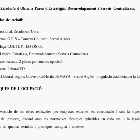
Zelador/a d'Obra, a l'àrea d'Estratègia, Desenvolupament i Serveis Centralitzats.
loc de treball:
essional: Zelador/a d'Obra.
nal: G.P. 5 – Conveni Col·lectiu Secció Aigües.
 plaça: CODI DPT ED-DS-06.
l depèn: Estratègia, Desenvolupament i Serveis Centralitzats.
es vacants: 2 places per concurs oposició.
acte: Laboral FIX.
ri laboral: segons Conveni Col·lectiu d'EMAYA - Secció Aigües- i regulació establerta per la L
QUES DE L'OCUPACIÓ
 execució de les obres realitzades per empreses externes, en coordinació i sota la su
 del projecte, d'acord amb les normatives tècniques aplicables en cada cas, i la legali
s de qualitat, terminis i pressupost assignat a aquestes.