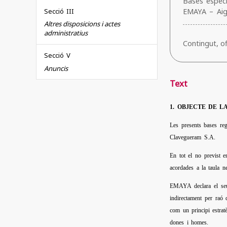
Bases especí
EMAYA – Ai
Secció III
Altres disposicions i actes
administratius
Contingut, ofi
Secció V
Anuncis
Text
1. OBJECTE DE 
Les presents bases re
Clavegueram S.A.
En tot el no previst e
acordades a la taula 
EMAYA declara el seu 
indirectament per raó 
com un principi estrat
dones i homes.