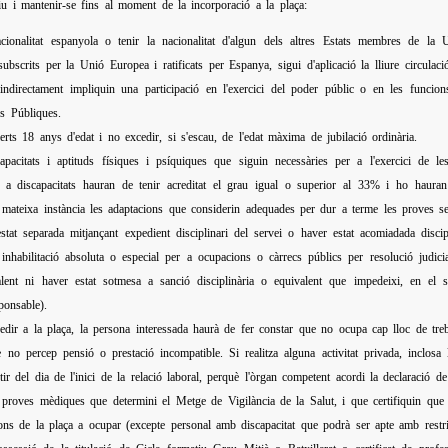
tiu i mantenir-se fins al moment de la incorporació a la plaça:
cionalitat espanyola o tenir la nacionalitat d'algun dels altres Estats membres de la 
subscrits per la Unió Europea i ratificats per Espanya, sigui d'aplicació la lliure circulac
indirectament impliquin una participació en l'exercici del poder públic o en les funcion
s Públiques.
erts 18 anys d'edat i no excedir, si s'escau, de l'edat màxima de jubilació ordinària.
apacitats i aptituds físiques i psíquiques que siguin necessàries per a l'exercici de 
 a discapacitats hauran de tenir acreditat el grau igual o superior al 33% i ho hauran
mateixa instància les adaptacions que considerin adequades per dur a terme les proves sel
tat separada mitjançant expedient disciplinari del servei o haver estat acomiadada disci
inhabilitació absoluta o especial per a ocupacions o càrrecs públics per resolució judicia
alent ni haver estat sotmesa a sanció disciplinària o equivalent que impedeixi, en el 
ponsable).
dir a la plaça, la persona interessada haurà de fer constar que no ocupa cap lloc de treball
 no percep pensió o prestació incompatible. Si realitza alguna activitat privada, inclosa
ir del dia de l'inici de la relació laboral, perquè l'òrgan competent acordi la declaració de 
 proves mèdiques que determini el Metge de Vigilància de la Salut, i que certifiquin que 
ions de la plaça a ocupar (excepte personal amb discapacitat que podrà ser apte amb restri