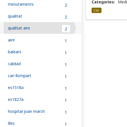
Categories:
Medi
mesuraments
2
CSV
qualitat
2
qualitat aire
2
aire
1
balears
1
calidad
1
can llompart
1
es1518a
1
es1827a
1
hospital joan march
1
illes
1