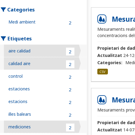
Categories
Mesura
Medi ambient
2
Mesuraments realitz
concentracions del
Etiquetes
Propietari de dad
aire calidad
2
Actualitzat
24-12
Categories:
Medi
calidad aire
2
CSV
control
2
estaciones
2
Mesura
estacions
2
Mesuraments provi
illes balears
2
Propietari de dad
mediciones
2
Actualitzat
14-07