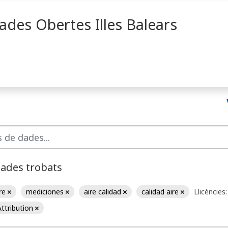
ades Obertes Illes Balears
dades trobats
ire
mediciones
aire calidad
calidad aire
Llicències:
ttribution