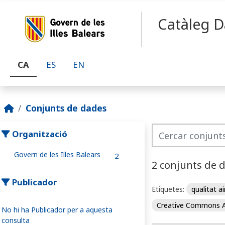
Skip to main content
Catàleg D
CA
ES
EN
Conjunts de dades
Organització
Govern de les Illes Balears
2
2 conjunts de 
Publicador
Etiquetes:
qualitat a
Creative Commons A
No hi ha Publicador per a aquesta
consulta