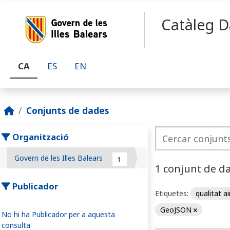
Skip to main content
Catàleg D
CA
ES
EN
Conjunts de dades
Organització
Govern de les Illes Balears
1
1 conjunt de d
Publicador
Etiquetes:
qualitat a
GeoJSON
No hi ha Publicador per a aquesta
consulta