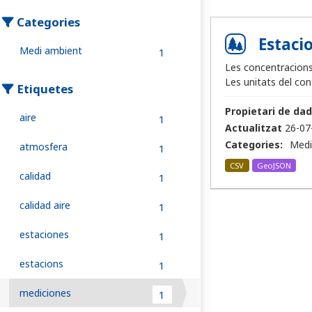
Categories
Estacio
Medi ambient
1
Les concentracions
Les unitats del co
Etiquetes
Propietari de dad
aire
1
Actualitzat
26-07
Categories:
Medi
atmosfera
1
CSV
GeoJSON
calidad
1
calidad aire
1
estaciones
1
estacions
1
mediciones
1