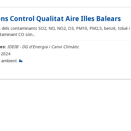
ns Control Qualitat Aire Illes Balears
 dels contaminants SO2, NO, NO2, O3, PM10, PM2,5, benzè, toluè i x
ntaminant CO són...
es:
IDEIB - DG d'Energia i Canvi Climàtic
-2024
 ambient