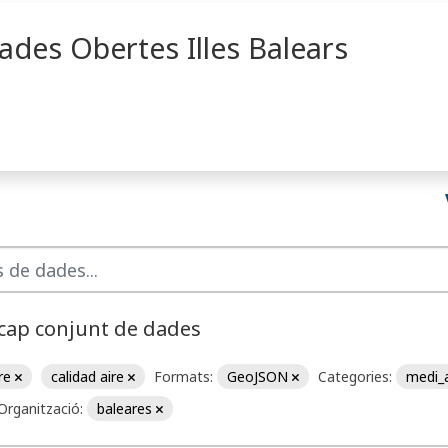
ades Obertes Illes Balears
 cap conjunt de dades
ire
calidad aire
Formats:
GeoJSON
Categories:
medi_
Organització:
baleares