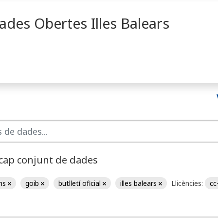
ades Obertes Illes Balears
 cap conjunt de dades
ons
goib
butlletí oficial
illes balears
Llicències:
cc