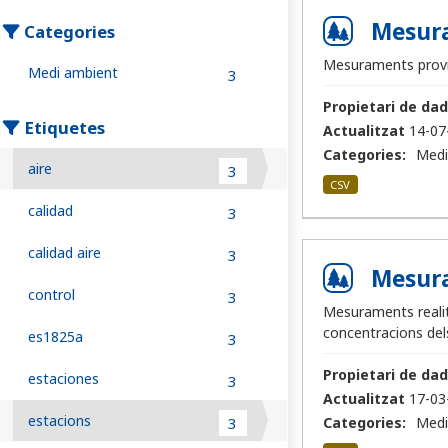
Mesura
Categories
Mesuraments provi
Medi ambient
3
Propietari de dad
Etiquetes
Actualitzat
14-07
Categories:
Medi
aire
3
CSV
calidad
3
calidad aire
3
Mesura
control
3
Mesuraments realitz
concentracions del
es1825a
3
Propietari de dad
estaciones
3
Actualitzat
17-03
estacions
3
Categories:
Medi