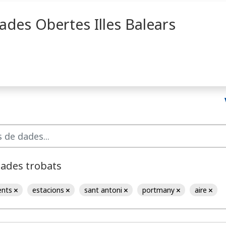
ades Obertes Illes Balears
dades trobats
ents
estacions
sant antoni
portmany
aire