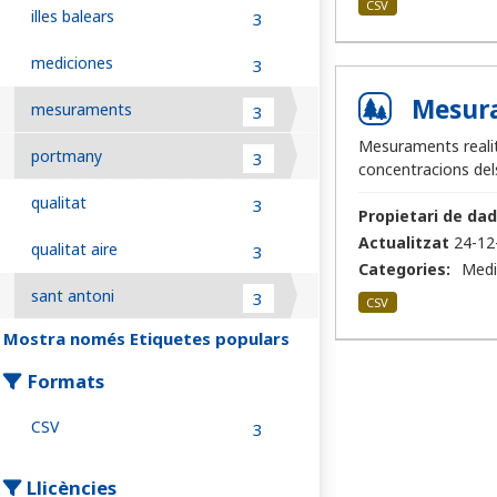
CSV
illes balears
3
mediciones
3
Mesura
mesuraments
3
Mesuraments realitz
portmany
3
concentracions del
qualitat
3
Propietari de dad
Actualitzat
24-12
qualitat aire
3
Categories:
Medi
sant antoni
3
CSV
Mostra només Etiquetes populars
Formats
CSV
3
Llicències