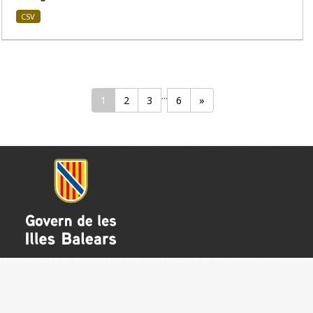
CSV
...
1
2
3
6
»