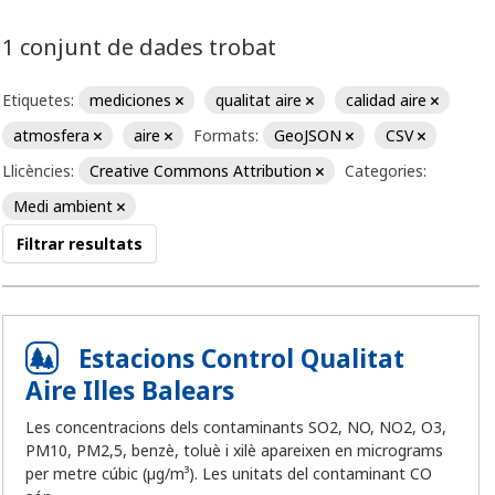
1 conjunt de dades trobat
Etiquetes:
mediciones
qualitat aire
calidad aire
atmosfera
aire
Formats:
GeoJSON
CSV
Llicències:
Creative Commons Attribution
Categories:
Medi ambient
Filtrar resultats
Estacions Control Qualitat
Aire Illes Balears
Les concentracions dels contaminants SO2, NO, NO2, O3,
PM10, PM2,5, benzè, toluè i xilè apareixen en micrograms
per metre cúbic (µg/m³). Les unitats del contaminant CO