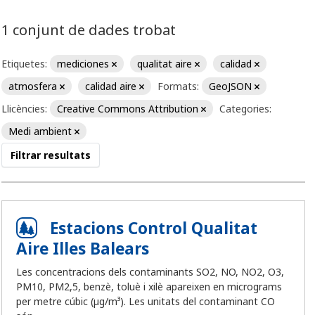
1 conjunt de dades trobat
Etiquetes:
mediciones
qualitat aire
calidad
atmosfera
calidad aire
Formats:
GeoJSON
Llicències:
Creative Commons Attribution
Categories:
Medi ambient
Filtrar resultats
Estacions Control Qualitat
Aire Illes Balears
Les concentracions dels contaminants SO2, NO, NO2, O3,
PM10, PM2,5, benzè, toluè i xilè apareixen en micrograms
per metre cúbic (µg/m³). Les unitats del contaminant CO