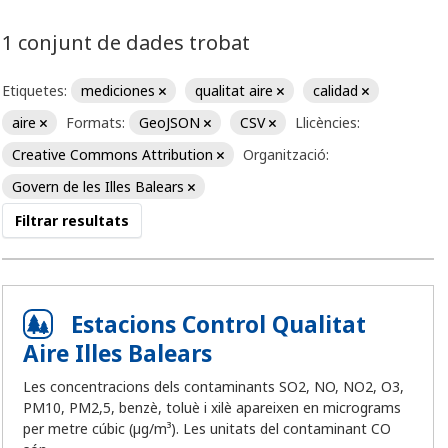
1 conjunt de dades trobat
Etiquetes:
mediciones
qualitat aire
calidad
aire
Formats:
GeoJSON
CSV
Llicències:
Creative Commons Attribution
Organització:
Govern de les Illes Balears
Filtrar resultats
Estacions Control Qualitat
Aire Illes Balears
Les concentracions dels contaminants SO2, NO, NO2, O3,
PM10, PM2,5, benzè, toluè i xilè apareixen en micrograms
per metre cúbic (µg/m³). Les unitats del contaminant CO