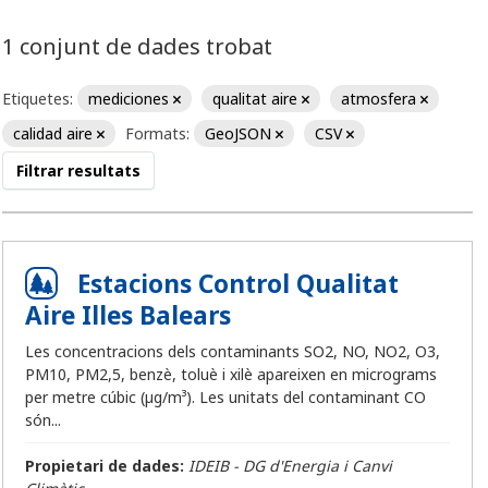
1 conjunt de dades trobat
Etiquetes:
mediciones
qualitat aire
atmosfera
calidad aire
Formats:
GeoJSON
CSV
Filtrar resultats
Estacions Control Qualitat
Aire Illes Balears
Les concentracions dels contaminants SO2, NO, NO2, O3,
PM10, PM2,5, benzè, toluè i xilè apareixen en micrograms
per metre cúbic (µg/m³). Les unitats del contaminant CO
són...
Propietari de dades:
IDEIB - DG d'Energia i Canvi