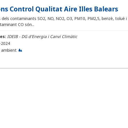
ns Control Qualitat Aire Illes Balears
 dels contaminants SO2, NO, NO2, O3, PM10, PM2,5, benzè, toluè i x
ntaminant CO són...
es:
IDEIB - DG d'Energia i Canvi Climàtic
-2024
 ambient