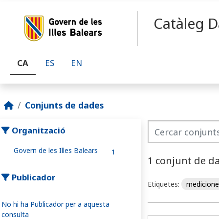
Skip to main content
Catàleg D
CA
ES
EN
Conjunts de dades
Organització
Govern de les Illes Balears
1
1 conjunt de d
Publicador
Etiquetes:
medicion
No hi ha Publicador per a aquesta
consulta