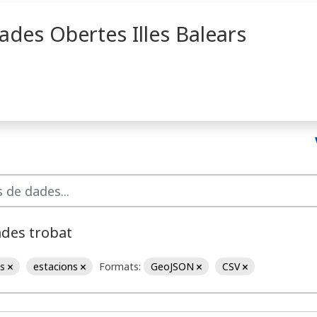
ades Obertes Illes Balears
ades trobat
es
estacions
Formats:
GeoJSON
CSV