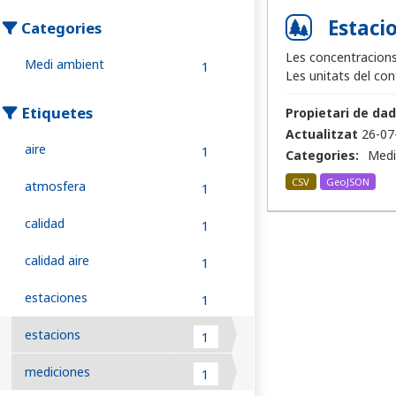
Estacio
Categories
Les concentracions
Medi ambient
1
Les unitats del co
Etiquetes
Propietari de dad
Actualitzat
26-07
aire
1
Categories:
Medi
CSV
GeoJSON
atmosfera
1
calidad
1
calidad aire
1
estaciones
1
estacions
1
mediciones
1