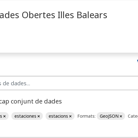
ades Obertes Illes Balears
 cap conjunt de dades
es
estaciones
estacions
Formats:
GeoJSON
Cate