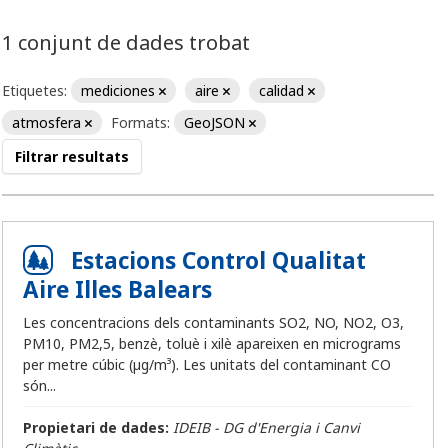
1 conjunt de dades trobat
Etiquetes:
mediciones
aire
calidad
atmosfera
Formats:
GeoJSON
Filtrar resultats
Estacions Control Qualitat
Aire Illes Balears
Les concentracions dels contaminants SO2, NO, NO2, O3,
PM10, PM2,5, benzè, toluè i xilè apareixen en micrograms
per metre cúbic (µg/m³). Les unitats del contaminant CO
són...
Propietari de dades:
IDEIB - DG d'Energia i Canvi