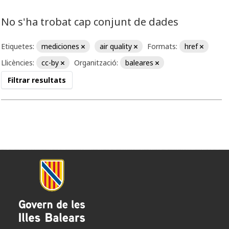
No s'ha trobat cap conjunt de dades
Etiquetes:
mediciones
air quality
Formats:
href
Llicències:
cc-by
Organització:
baleares
Filtrar resultats