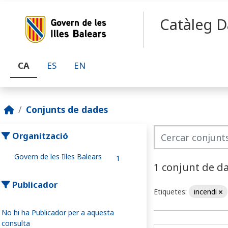
Skip to main content
Catàleg D
CA
ES
EN
Conjunts de dades
Organització
Govern de les Illes Balears
1
1 conjunt de d
Publicador
Etiquetes:
incendi
No hi ha Publicador per a aquesta
consulta