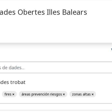
ades Obertes Illes Balears
ades trobat
fires
áreas prevención riesgos
zonas altas