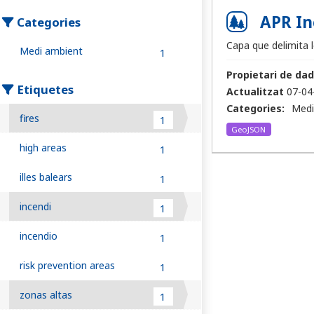
APR In
Categories
Capa que delimita l
Medi ambient
1
Propietari de dad
Etiquetes
Actualitzat
07-04
Categories:
Medi
fires
1
GeoJSON
high areas
1
illes balears
1
incendi
1
incendio
1
risk prevention areas
1
zonas altas
1