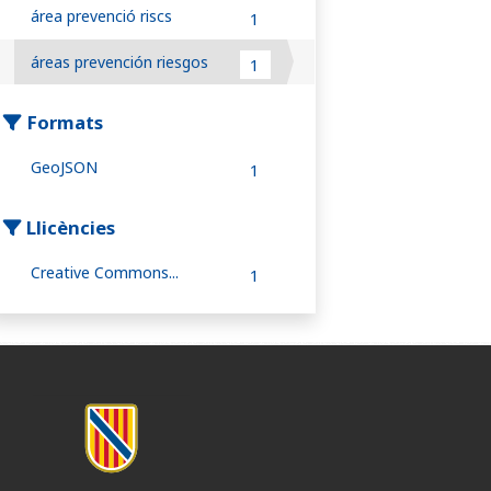
área prevenció riscs
1
áreas prevención riesgos
1
Formats
GeoJSON
1
Llicències
Creative Commons...
1