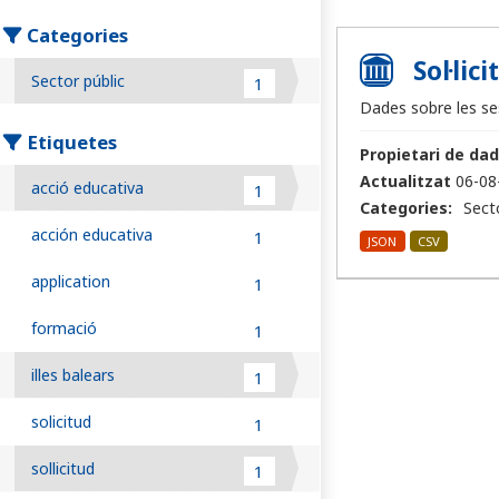
Categories
Sol·lic
Sector públic
1
Dades sobre les ses
Etiquetes
Propietari de dad
Actualitzat
06-08
acció educativa
1
Categories:
Sect
acción educativa
1
JSON
CSV
application
1
formació
1
illes balears
1
solicitud
1
sollicitud
1