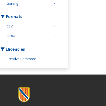
training
1
Formats
CSV
1
JSON
1
Llicències
Creative Commons...
1