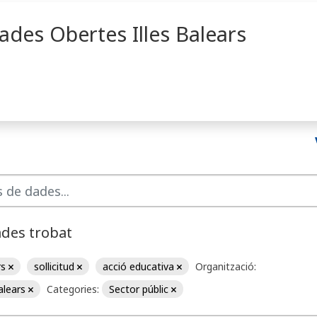
ades Obertes Illes Balears
ades trobat
rs
sollicitud
acció educativa
Organització:
Balears
Categories:
Sector públic