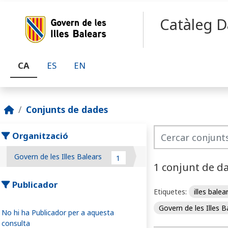
Skip to main content
Catàleg D
CA
ES
EN
Conjunts de dades
Organització
Govern de les Illes Balears
1
1 conjunt de d
Publicador
Etiquetes:
illes balea
Govern de les Illes 
No hi ha Publicador per a aquesta
consulta