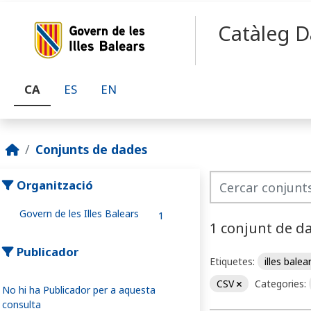
Skip to main content
Catàleg D
CA
ES
EN
Conjunts de dades
Organització
Govern de les Illes Balears
1
1 conjunt de d
Publicador
Etiquetes:
illes balea
CSV
Categories:
No hi ha Publicador per a aquesta
consulta