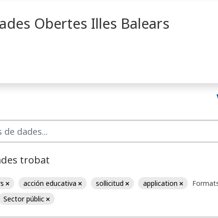
ades Obertes Illes Balears
ades trobat
rs
acción educativa
sollicitud
application
Formats
Sector públic