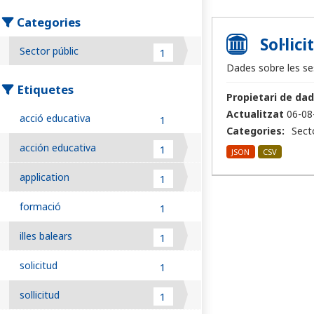
Categories
Sol·lic
Sector públic
1
Dades sobre les ses
Etiquetes
Propietari de dad
Actualitzat
06-08
acció educativa
1
Categories:
Sect
acción educativa
1
JSON
CSV
application
1
formació
1
illes balears
1
solicitud
1
sollicitud
1