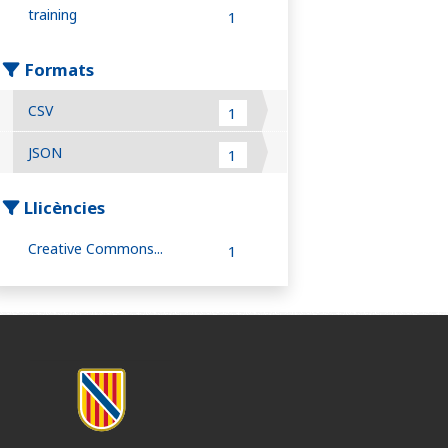
training
1
Formats
CSV
1
JSON
1
Llicències
Creative Commons...
1