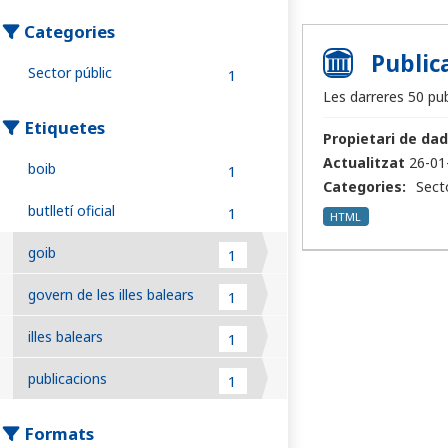
Categories
Publica
Sector públic
1
Les darreres 50 publ
Etiquetes
Propietari de dad
Actualitzat
26-01
boib
1
Categories:
Sect
butlletí oficial
1
HTML
goib
1
govern de les illes balears
1
illes balears
1
publicacions
1
Formats