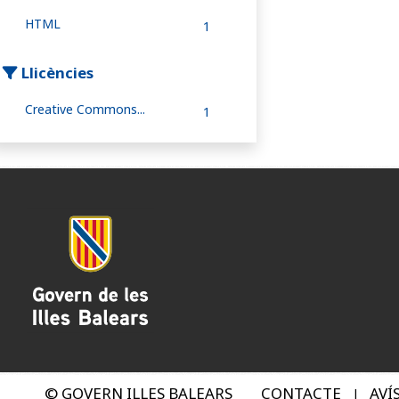
HTML
1
Llicències
Creative Commons...
1
© GOVERN ILLES BALEARS
CONTACTE
AVÍ
|