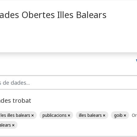
ades Obertes Illes Balears
ades trobat
les illes balears
publicacions
illes balears
goib
Or
Balears