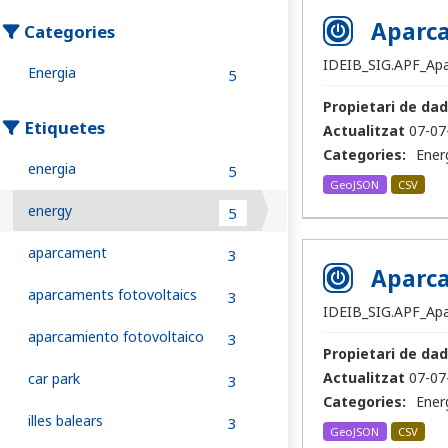
Aparca
Categories
IDEIB_SIG.APF_Ap
Energia
5
Propietari de dad
Etiquetes
Actualitzat
07-07
Categories:
Ener
energia
5
GeoJSON
CSV
energy
5
aparcament
3
Aparca
aparcaments fotovoltaics
3
IDEIB_SIG.APF_Ap
aparcamiento fotovoltaico
3
Propietari de dad
Actualitzat
07-07
car park
3
Categories:
Ener
illes balears
3
GeoJSON
CSV