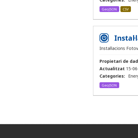
GeoJSON
CSV
Instal
Instal·lacions Foto
Propietari de dad
Actualitzat
15-06
Categories:
Ener
GeoJSON