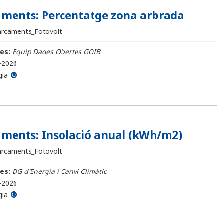
ments: Percentatge zona arbrada
arcaments_Fotovolt
es:
Equip Dades Obertes GOIB
-2026
gia
ments: Insolació anual (kWh/m2)
arcaments_Fotovolt
es:
DG d'Energia i Canvi Climàtic
-2026
gia