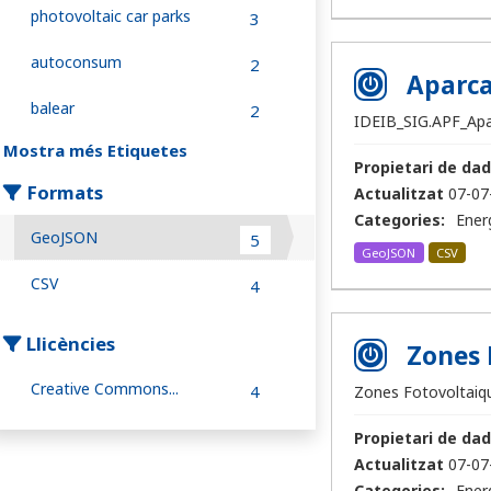
photovoltaic car parks
3
autoconsum
2
Aparca
balear
2
IDEIB_SIG.APF_Ap
Mostra més Etiquetes
Propietari de dad
Formats
Actualitzat
07-07
Categories:
Ener
GeoJSON
5
GeoJSON
CSV
CSV
4
Llicències
Zones 
Creative Commons...
4
Zones Fotovoltaiqu
Propietari de dad
Actualitzat
07-07
Categories:
Ener