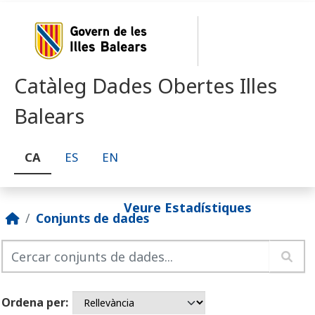
Skip to main content
Catàleg Dades Obertes Illes
Balears
CA
ES
EN
Veure Estadístiques
Conjunts de dades
Ordena per