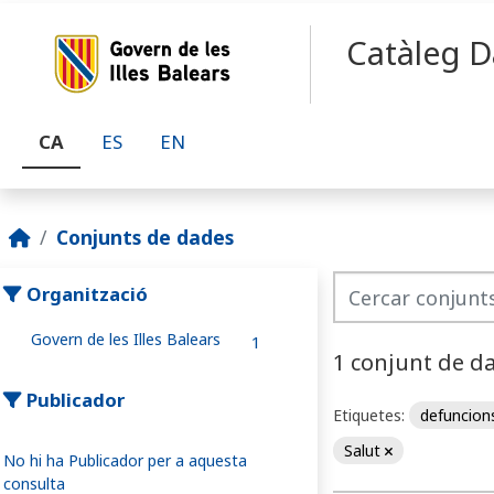
Skip to main content
Catàleg D
CA
ES
EN
Conjunts de dades
Organització
Govern de les Illes Balears
1
1 conjunt de d
Publicador
Etiquetes:
defuncio
Salut
No hi ha Publicador per a aquesta
consulta