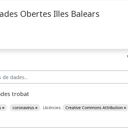
ades Obertes Illes Balears
ades trobat
ns
coronavirus
Llicències:
Creative Commons Attribution