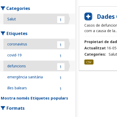
Categories
Dades 
Salut
1
Casos de defuncions
com a causa de la..
Etiquetes
Propietari de dad
coronavirus
1
Actualitzat
16-05
Categories:
Salu
covid-19
1
CSV
defuncions
1
emergència sanitària
1
illes balears
1
Mostra només Etiquetes populars
Formats