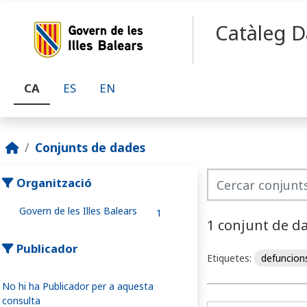
Skip to main content
Catàleg D
CA
ES
EN
Conjunts de dades
Organització
Govern de les Illes Balears
1
1 conjunt de d
Publicador
Etiquetes:
defuncio
No hi ha Publicador per a aquesta
consulta