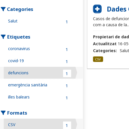
Dades 
Categories
Casos de defuncions
Salut
1
com a causa de la..
Etiquetes
Propietari de dad
Actualitzat
16-05
coronavirus
1
Categories:
Salu
CSV
covid-19
1
defuncions
1
emergència sanitària
1
illes balears
1
Formats
CSV
1