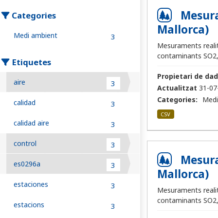
Mesura
Categories
Mallorca)
Medi ambient
3
Mesuraments realitz
contaminants SO2, 
Etiquetes
Propietari de dad
aire
3
Actualitzat
31-07
Categories:
Medi
calidad
3
CSV
calidad aire
3
control
3
Mesura
es0296a
3
Mallorca)
estaciones
3
Mesuraments realitz
contaminants SO2, 
estacions
3