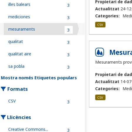
Propietari de dad
illes balears
3
Actualitzat
24-12
Categories:
Medi
mediciones
3
CSV
mesuraments
3
qualitat
3
Mesuram
qualitat aire
3
Mesuraments provi
sa pobla
3
Propietari de dad
Mostra només Etiquetes populars
Actualitzat
14-07
Formats
Categories:
Medi
CSV
CSV
3
Llicències
Creative Commons...
3