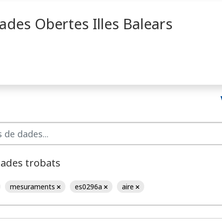
ades Obertes Illes Balears
dades trobats
mesuraments
es0296a
aire