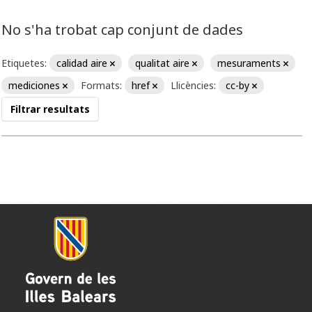
No s'ha trobat cap conjunt de dades
Etiquetes:
calidad aire
qualitat aire
mesuraments
mediciones
Formats:
href
Llicències:
cc-by
Filtrar resultats