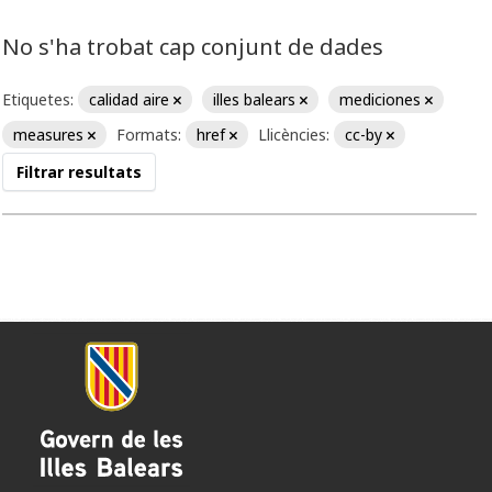
No s'ha trobat cap conjunt de dades
Etiquetes:
calidad aire
illes balears
mediciones
measures
Formats:
href
Llicències:
cc-by
Filtrar resultats