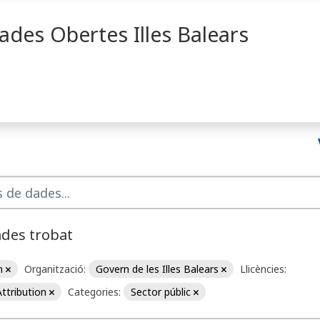
ades Obertes Illes Balears
ades trobat
on
Organització:
Govern de les Illes Balears
Llicències:
ttribution
Categories:
Sector públic