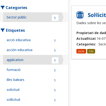
Categories
Sol·lic
Sector públic
1
Dades sobre les ses
Etiquetes
Propietari de dad
Actualitzat
16-07
acció educativa
1
Categories:
Sect
acción educativa
1
JSON
CSV
application
1
formació
1
illes balears
1
solicitud
1
sollicitud
1