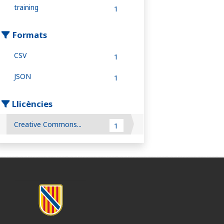
training
1
Formats
CSV
1
JSON
1
Llicències
Creative Commons...
1