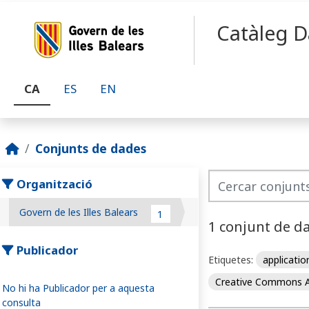
Skip to main content
Catàleg D
CA
ES
EN
Conjunts de dades
Organització
Govern de les Illes Balears
1
1 conjunt de d
Publicador
Etiquetes:
applicati
Creative Commons A
No hi ha Publicador per a aquesta
consulta