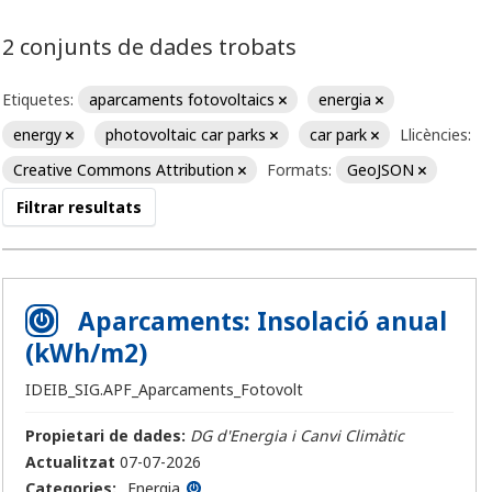
2 conjunts de dades trobats
Etiquetes:
aparcaments fotovoltaics
energia
energy
photovoltaic car parks
car park
Llicències:
Creative Commons Attribution
Formats:
GeoJSON
Filtrar resultats
Aparcaments: Insolació anual
(kWh/m2)
IDEIB_SIG.APF_Aparcaments_Fotovolt
Propietari de dades:
DG d'Energia i Canvi Climàtic
Actualitzat
07-07-2026
Categories:
Energia