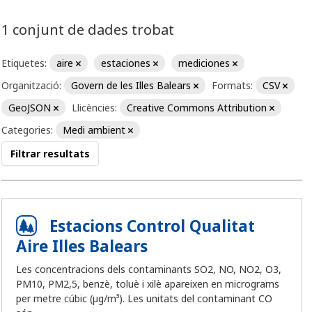
1 conjunt de dades trobat
Etiquetes:
aire
estaciones
mediciones
Organització:
Govern de les Illes Balears
Formats:
CSV
GeoJSON
Llicències:
Creative Commons Attribution
Categories:
Medi ambient
Filtrar resultats
Estacions Control Qualitat
Aire Illes Balears
Les concentracions dels contaminants SO2, NO, NO2, O3,
PM10, PM2,5, benzè, toluè i xilè apareixen en micrograms
per metre cúbic (µg/m³). Les unitats del contaminant CO