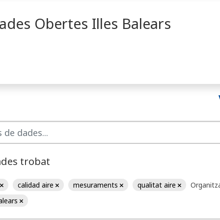
ades Obertes Illes Balears
ades trobat
calidad aire
mesuraments
qualitat aire
Organitza
Balears