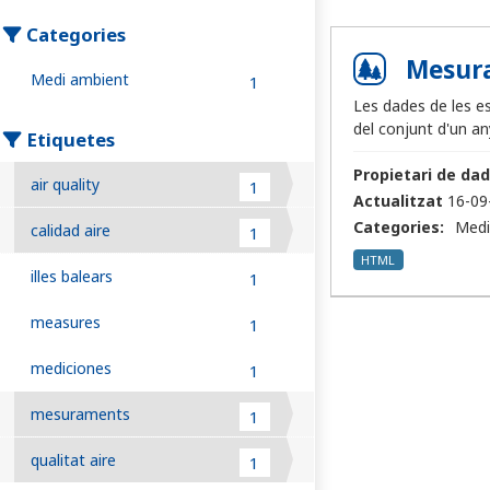
Categories
Mesura
Medi ambient
1
Les dades de les es
del conjunt d'un any
Etiquetes
Propietari de dad
air quality
1
Actualitzat
16-09
Categories:
Medi
calidad aire
1
HTML
illes balears
1
measures
1
mediciones
1
mesuraments
1
qualitat aire
1