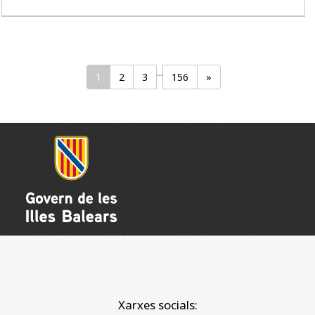
...
1
2
3
156
»
Xarxes socials: