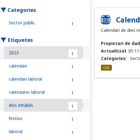
Categories
Calend
Sector públic
1
Calendari de dies i
Etiquetes
Propietari de dad
Actualitzat
30-11
2023
1
Categories:
Sect
calendari
1
CSV
calendari laboral
1
calendario laboral
1
dies inhàbils
1
festius
1
laboral
1