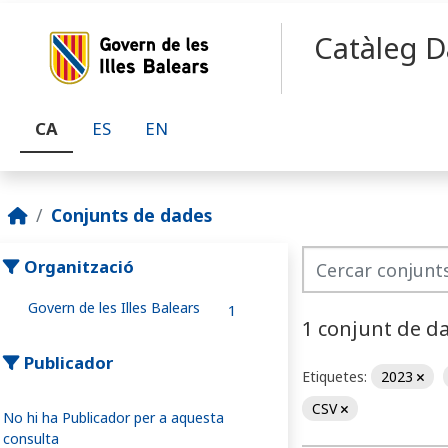
Skip to main content
Catàleg D
CA
ES
EN
Conjunts de dades
Organització
Govern de les Illes Balears
1
1 conjunt de d
Publicador
Etiquetes:
2023
CSV
No hi ha Publicador per a aquesta
consulta