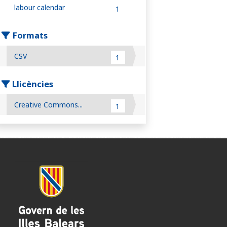
labour calendar
1
Formats
CSV
1
Llicències
Creative Commons...
1