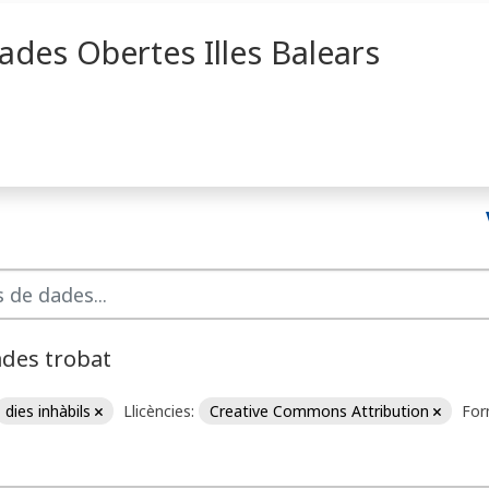
ades Obertes Illes Balears
ades trobat
dies inhàbils
Llicències:
Creative Commons Attribution
For