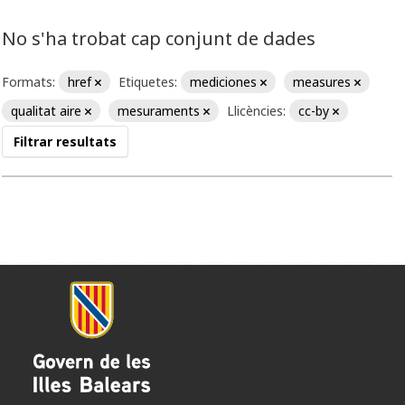
No s'ha trobat cap conjunt de dades
Formats:
href
Etiquetes:
mediciones
measures
qualitat aire
mesuraments
Llicències:
cc-by
Filtrar resultats