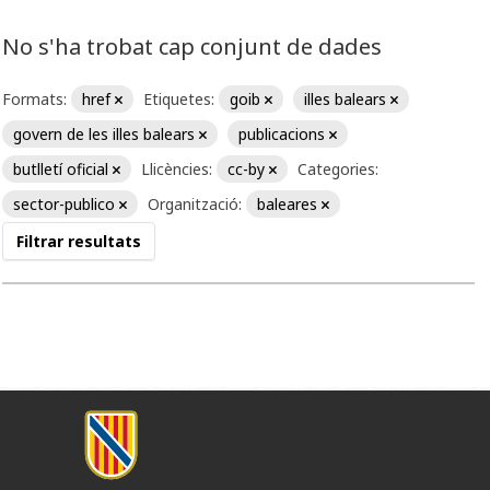
No s'ha trobat cap conjunt de dades
Formats:
href
Etiquetes:
goib
illes balears
govern de les illes balears
publicacions
butlletí oficial
Llicències:
cc-by
Categories:
sector-publico
Organització:
baleares
Filtrar resultats