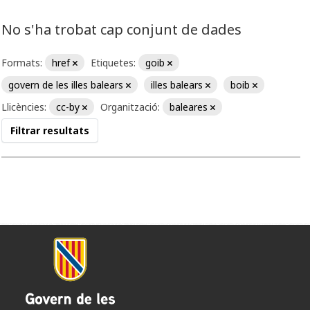
No s'ha trobat cap conjunt de dades
Formats:
href
Etiquetes:
goib
govern de les illes balears
illes balears
boib
Llicències:
cc-by
Organització:
baleares
Filtrar resultats