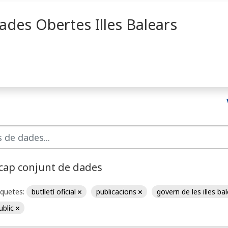
ades Obertes Illes Balears
 cap conjunt de dades
iquetes:
butlletí oficial
publicacions
govern de les illes ba
ublic