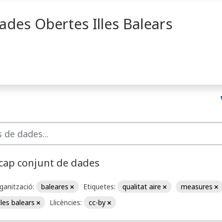
ades Obertes Illes Balears
 cap conjunt de dades
ganització:
baleares
Etiquetes:
qualitat aire
measures
illes balears
Llicències:
cc-by