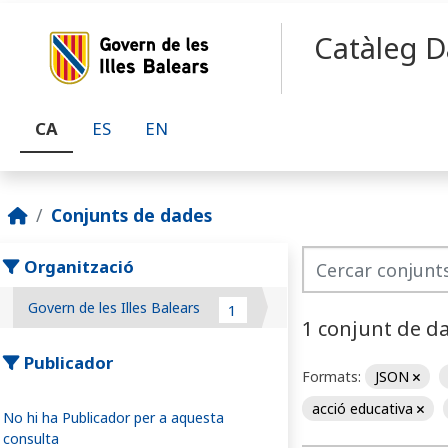
Skip to main content
Catàleg D
CA
ES
EN
Conjunts de dades
Organització
Govern de les Illes Balears
1
1 conjunt de d
Publicador
Formats:
JSON
acció educativa
No hi ha Publicador per a aquesta
consulta