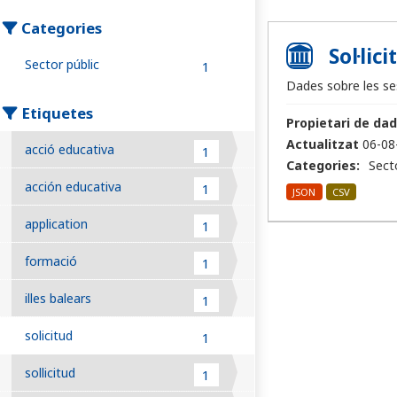
Categories
Sol·lic
Sector públic
1
Dades sobre les ses
Etiquetes
Propietari de dad
Actualitzat
06-08
acció educativa
1
Categories:
Sect
acción educativa
1
JSON
CSV
application
1
formació
1
illes balears
1
solicitud
1
sollicitud
1