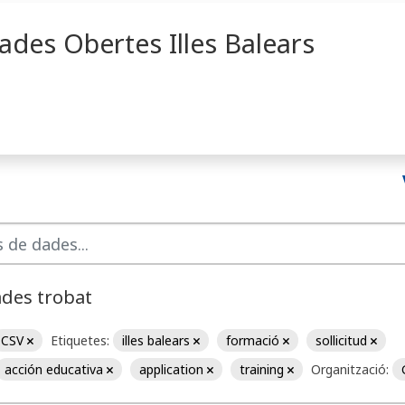
ades Obertes Illes Balears
ades trobat
CSV
Etiquetes:
illes balears
formació
sollicitud
acción educativa
application
training
Organització: