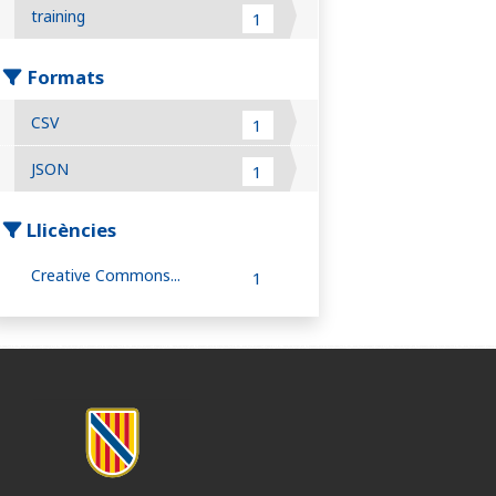
training
1
Formats
CSV
1
JSON
1
Llicències
Creative Commons...
1