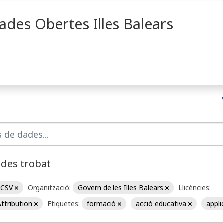
ades Obertes Illes Balears
ades trobat
CSV
Organització:
Govern de les Illes Balears
Llicències:
ttribution
Etiquetes:
formació
acció educativa
appl