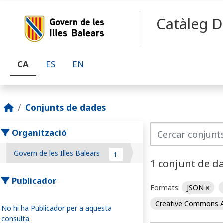
Skip to main content
Catàleg D
CA
ES
EN
Conjunts de dades
Organització
Govern de les Illes Balears
1
1 conjunt de d
Publicador
Formats:
JSON
Creative Commons A
No hi ha Publicador per a aquesta
consulta