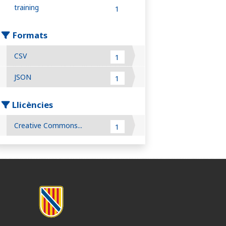
training
1
Formats
CSV
1
JSON
1
Llicències
Creative Commons...
1