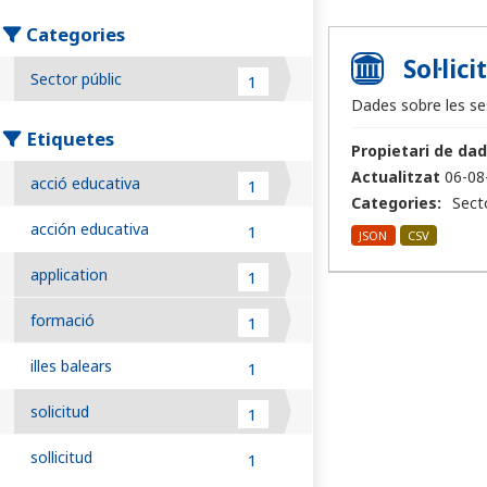
Categories
Sol·lic
Sector públic
1
Dades sobre les ses
Etiquetes
Propietari de dad
Actualitzat
06-08
acció educativa
1
Categories:
Sect
acción educativa
1
JSON
CSV
application
1
formació
1
illes balears
1
solicitud
1
sollicitud
1