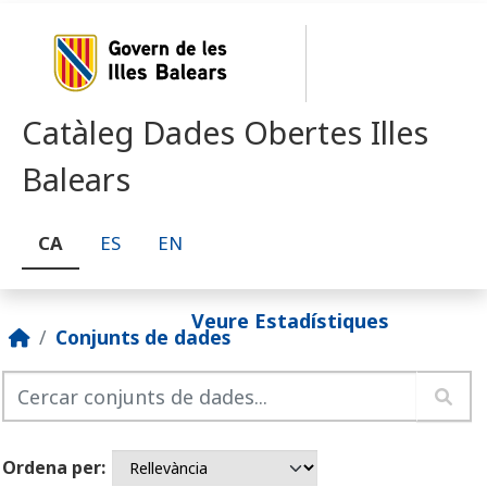
Skip to main content
Catàleg Dades Obertes Illes
Balears
CA
ES
EN
Veure Estadístiques
Conjunts de dades
Ordena per