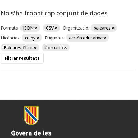
No s'ha trobat cap conjunt de dades
Formats:
JSON
CSV
Organització:
baleares
Llicències:
cc-by
Etiquetes:
acción educativa
Baleares_filtro
formació
Filtrar resultats