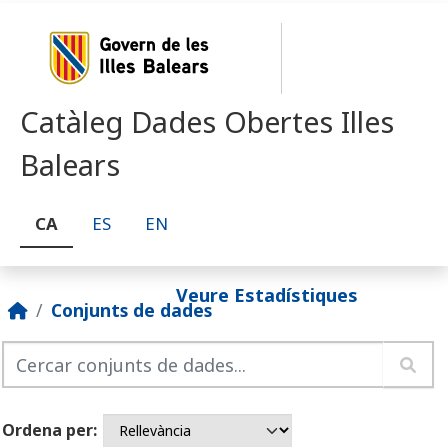
Skip to main content
Catàleg Dades Obertes Illes
Balears
CA
ES
EN
Veure Estadístiques
Conjunts de dades
Ordena per