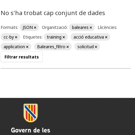
No s'ha trobat cap conjunt de dades
Formats:
JSON
Organització:
baleares
Llicències:
cc-by
Etiquetes:
training
acció educativa
application
Baleares_filtro
solicitud
Filtrar resultats