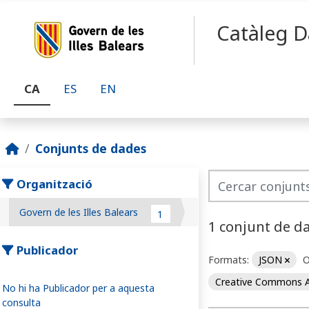
Skip to main content
Catàleg D
CA
ES
EN
Conjunts de dades
Organització
Govern de les Illes Balears
1
1 conjunt de d
Publicador
Formats:
JSON
O
Creative Commons A
No hi ha Publicador per a aquesta
consulta