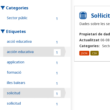
Categories
Sol·lic
Sector públic
1
Dades sobre les ses
Etiquetes
Propietari de dad
Actualitzat
06-08
acció educativa
1
Categories:
Sect
acción educativa
1
JSON
CSV
application
1
formació
1
illes balears
1
solicitud
1
sollicitud
1