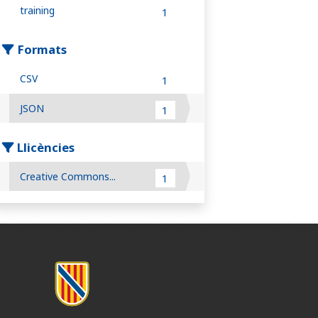
training
1
Formats
CSV
1
JSON
1
Llicències
Creative Commons...
1