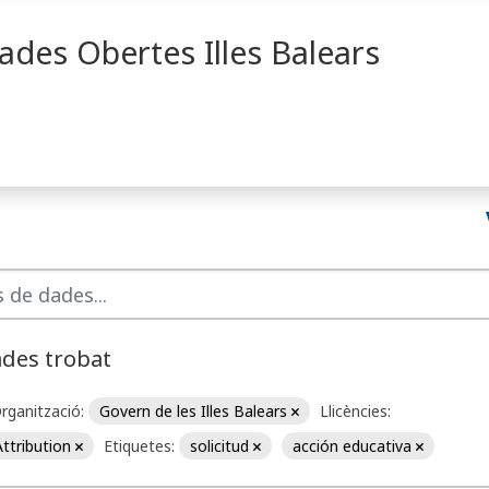
ades Obertes Illes Balears
ades trobat
rganització:
Govern de les Illes Balears
Llicències:
ttribution
Etiquetes:
solicitud
acción educativa